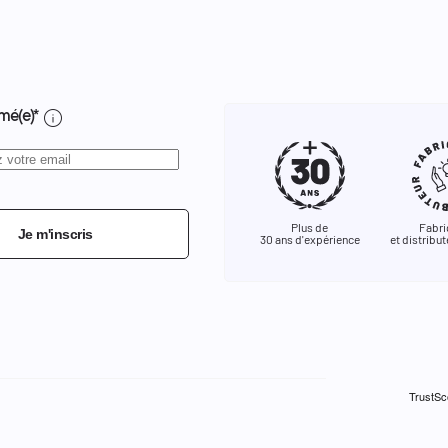
info
mé(e)*
Plus de
Fabri
Je m'inscris
30 ans d'expérience
et distribut