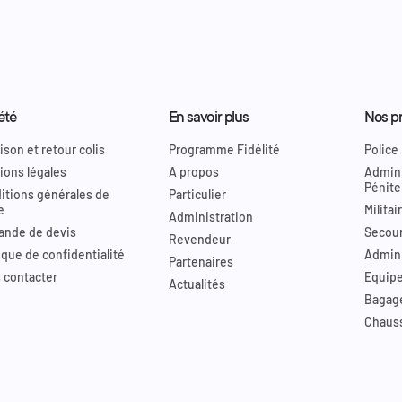
été
En savoir plus
Nos pr
ison et retour colis
Programme Fidélité
Police
ions légales
A propos
Admini
Pénite
itions générales de
Particulier
e
Militai
Administration
nde de devis
Secour
Revendeur
ique de confidentialité
Admini
Partenaires
 contacter
Equip
Actualités
Bagag
Chaus