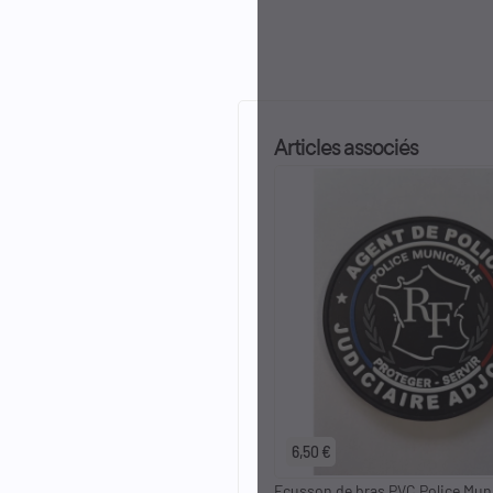
Articles associés
6,50 €
Ecusson de bras PVC Police Mun