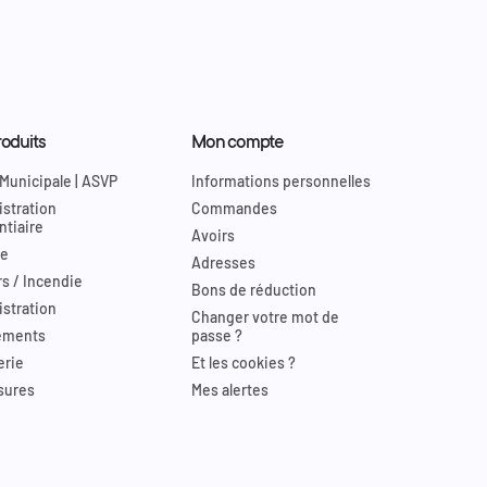
oduits
Mon compte
 Municipale | ASVP
Informations personnelles
stration
Commandes
ntiaire
Avoirs
re
Adresses
s / Incendie
Bons de réduction
stration
Changer votre mot de
ements
passe ?
erie
Et les cookies ?
sures
Mes alertes