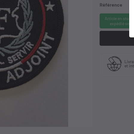
Référence
Article en stock
expédié sous
Fabriquant
 30 ans
Livra
et distributeur
ience
et in
exclusif