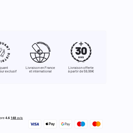
quant
Livraison en France
Livraison offerte
eur exclusif
et international
à partir de 59,99€