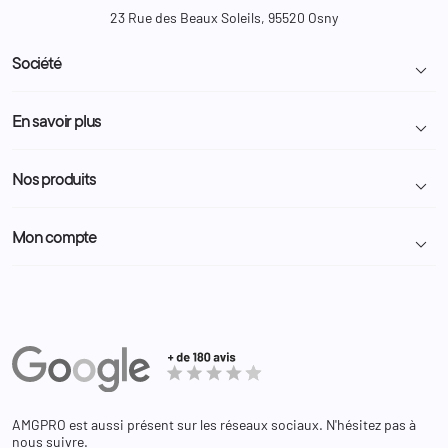
23 Rue des Beaux Soleils, 95520 Osny
Société

Livraison et retour colis
En savoir plus

Mentions légales
Conditions générales de vente
Programme Fidélité
Nos produits

Demande de devis
A propos
Politique de confidentialité
Particulier
Police Municipale | ASVP
Mon compte

Nous contacter
Administration
Administration Pénitentiaire
Revendeur
Militaire
Informations personnelles
Partenaires
Secours / Incendie
Commandes
Actualités
Administration
Avoirs
Equipements
Adresses
Bagagerie
Bons de réduction
Chaussures
Changer votre mot de passe ?
AMGPRO est aussi présent sur les réseaux sociaux. N'hésitez pas à
Et les cookies ?
nous suivre.