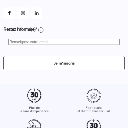
Mes alertes
info
Restez informé(e)*
Je m'inscris
Plus de
Fabriquant
30 ans d'expérience
et distributeur exclusif