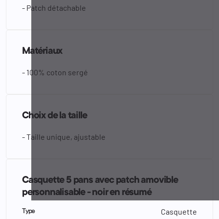
- Patch détachable
Matériaux
- 100% coton sergé
Choix de la taille
- Taille unique, ajustable
Casquette 5 pans avec patch amovible
personnalisable - noir en résumé
Casquette
Type