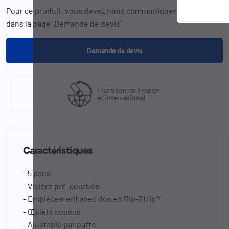
Pour ce produit, vous devez nous communiquer la
référence
dans la page "Demande de devis".
Demande de devis
Livraison en France
et international
Caractéristiques
- 5 pans
- Visière pré-courbée
- Empiècement avec dos en Rip-Strip™
- Œillets cousus
- Ajustable par patte