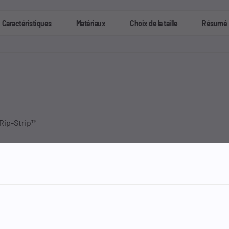
Caractéristiques
Matériaux
Choix de la taille
Résumé
Rip-Strip™