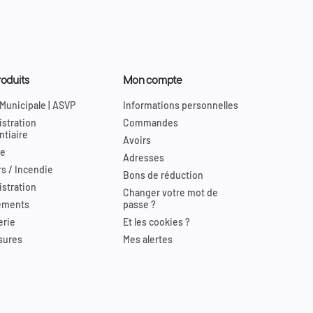
oduits
Mon compte
 Municipale | ASVP
Informations personnelles
stration
Commandes
ntiaire
Avoirs
re
Adresses
s / Incendie
Bons de réduction
stration
Changer votre mot de
ements
passe ?
erie
Et les cookies ?
sures
Mes alertes