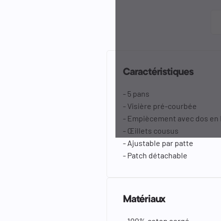
Caractéristiques
- 5 pans
- Visière pré-courbée
- Empiècement avec dos en 
- Œillets cousus
- Ajustable par patte
- Patch détachable
Matériaux
- 100% coton sergé