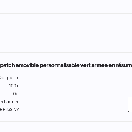
patch amovible personnalisable vert armee en résu
Casquette
100 g
Oui
ert armée
-BF638-VA