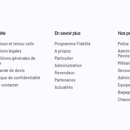
été
En savoir plus
Nos pr
ison et retour colis
Programme Fidélité
Police
ions légales
A propos
Admini
Pénite
itions générales de
Particulier
e
Militai
Administration
nde de devis
Secour
Revendeur
ique de confidentialité
Admini
Partenaires
 contacter
Equip
Actualités
Bagag
Chaus