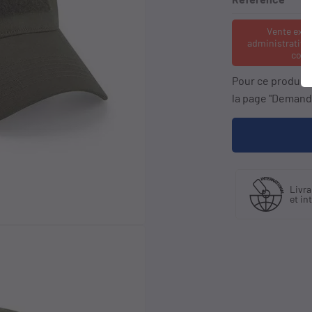
Vente exc
administrative
cons
Pour ce produit
la page "Demande
Fabriquant
Livraison en France
et distributeur
et international
exclusif