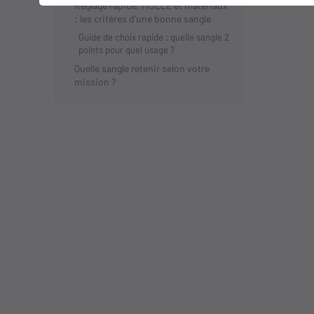
Réglage rapide, MOLLE et matériaux
: les critères d'une bonne sangle
Guide de choix rapide : quelle sangle 2
points pour quel usage ?
Quelle sangle retenir selon votre
mission ?