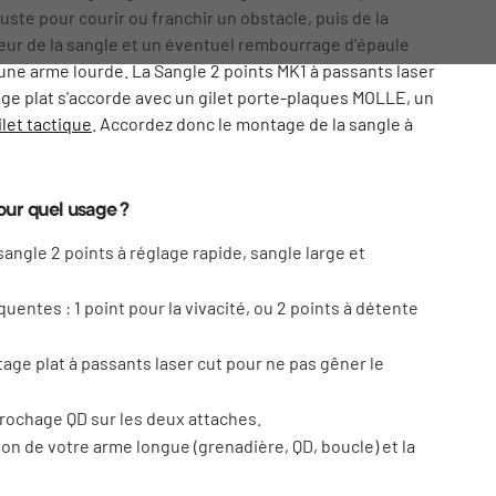
uste pour courir ou franchir un obstacle, puis de la
geur de la sangle et un éventuel rembourrage d'épaule
 une arme lourde. La Sangle 2 points MK1 à passants laser
e plat s'accorde avec un gilet porte-plaques MOLLE, un
ilet tactique
. Accordez donc le montage de la sangle à
pour quel usage ?
sangle 2 points à réglage rapide, sangle large et
uentes : 1 point pour la vivacité, ou 2 points à détente
age plat à passants laser cut pour ne pas gêner le
écrochage QD sur les deux attaches.
ation de votre arme longue (grenadière, QD, boucle) et la