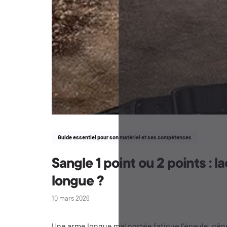
Identifiants
Porte-cartes
Guide essentiel pour son matériel et ses compétences
Sangle 1 point ou 2 points : l
longue ?
10 mars 2026
Une arme longue mal portée fatigue l'épaule, gêne