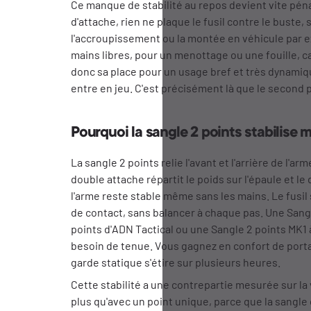
Ce manque de stabilité au repos devient vite pén
d'attache, rien ne plaque le fusil contre le bust
l'accroupissement ou la montée en véhicule par ex
mains libres, pour un menottage ou une fouille, ca
donc sa place pour un usage bref et très dynamiqu
entre en jeu. C'est précisément là que le second 
Pourquoi la sangle 2 points stabilise
La sangle 2 points relie l'avant et l'arrière de l'a
double attache répartit le poids sur l'épaule et le
l'arme reste stable même sans les mains. Le fusil
de contact, sans balancer à chaque pas. Une Sangl
points d'ADN Tactical ou une Sangle 2 points MK1 
besoin de tenue. Vous gagnez en confort de portag
garde statique s'étire sur plusieurs heures.
Cette stabilité a une contrepartie mesurée sur la
plus qu'avec un point unique, parce que la sangle 