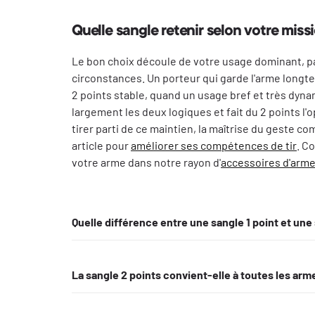
Quelle sangle retenir selon votre miss
Le bon choix découle de votre usage dominant, p
circonstances. Un porteur qui garde l'arme longte
2 points stable, quand un usage bref et très dynam
largement les deux logiques et fait du 2 points l'o
tirer parti de ce maintien, la maîtrise du geste c
article pour
améliorer ses compétences de tir
. C
votre arme dans notre rayon d'
accessoires d'arm
Quelle différence entre une sangle 1 point et une 
La sangle 1 point se fixe à un unique ancrage arriè
La sangle 2 points convient-elle à toutes les arm
mobilité et les transitions rapides. La sangle 2 poin
corps et répartit son poids. Le 1 point privilégie la