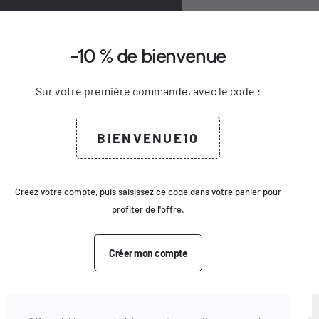
0
-10 % de bienvenue
Bienvenue
Créer un compte
delete
keyboard_arrow_down
keyboard_arrow_up
Ajouter au panier
motions
Sur votre première commande, avec le code :
Civilité
keyboard_arrow_right
Voir le produit complet
M.
Mme
me longue ?
Email
BIENVENUE10
Prénom
ssops
Mot de passe
Nom
Créez votre compte, puis saisissez ce code dans votre panier pour
profiter de l'offre.
Se connecter
Email
Créer mon compte
Pas de compte ?
Créer un compte
Mot de passe
atchs