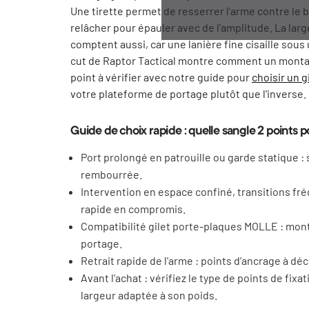
Une tirette permet de resserrer l'arme contre le b
relâcher pour épauler avec de l'amplitude. La lar
comptent aussi, car une lanière fine cisaille sous
cut de Raptor Tactical montre comment un montag
point à vérifier avec notre guide pour
choisir un g
votre plateforme de portage plutôt que l'inverse.
Guide de choix rapide : quelle sangle 2 points 
Port prolongé en patrouille ou garde statique : 
rembourrée.
Intervention en espace confiné, transitions fréq
rapide en compromis.
Compatibilité gilet porte-plaques MOLLE : mont
portage.
Retrait rapide de l'arme : points d'ancrage à d
Avant l'achat : vérifiez le type de points de fix
largeur adaptée à son poids.