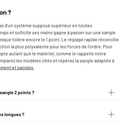
ion ?
as d'un système supposé supérieur en toutes
mps et sollicite ses mains gagne à passer sur une sangle
ique tolère encore le 1 point. Le réglage rapide réconcilie
ption la plus polyvalente pour les forces de l'ordre. Pour
ompte autant que le matériel, comme le rappelle notre
omparez les modèles cités et repérez la sangle adaptée à
ement et sangles
.
sangle 2 points ?
re et laisse l'arme pivoter librement, ce qui favorise la
es longues ?
ts relie l'avant et l'arrière de l'arme, la plaque contre le
 vivacité, le 2 points le maintien et le confort sur la durée.