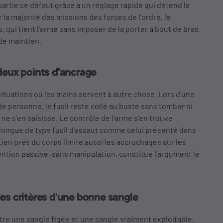
artie ce défaut grâce à un réglage rapide qui détend la
 la majorité des missions des forces de l'ordre, le
qui tient l'arme sans imposer de la porter à bout de bras.
de maintien.
 deux points d'ancrage
situations où les mains servent à autre chose. Lors d'une
de personne, le fusil reste collé au buste sans tomber ni
 ne s'en saisisse. Le contrôle de l'arme s'en trouve
 longue de type fusil d'assaut comme celui présenté dans
tien près du corps limite aussi les accrochages sur les
ntion passive, sans manipulation, constitue l'argument le
les critères d'une bonne sangle
ntre une sangle figée et une sangle vraiment exploitable.