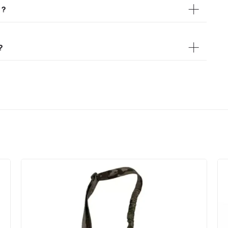
uipés de deux points de fixation, à l'avant et à l'arrière. Le
 ?
l'arme : grenadière classique, boucle à décrochage
ion avant l'achat pour choisir une sangle et des embouts
i permet de resserrer l'arme contre le buste ou de la
?
ur courir ou franchir un obstacle, puis vous détendez la
 rapide réduit la principale limite du 2 points, à savoir la
l'avant vers le fût, l'autre à l'arrière vers la crosse. Selon
ssant ou par boucle à décrochage rapide QD. Un modèle à
us un gilet porte-plaques MOLLE et ne gêne pas le portage.