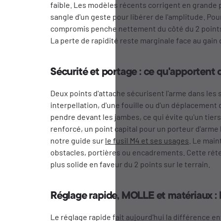
faible. Les modèles récents corrigent en grande p
sangle d'un geste pour libérer de l'amplitude. Pour
compromis penche nettement du côté du 2 points, 
La perte de rapidité reste marginale face au gain 
Sécurité et portage : ce qu'apportent
Deux points d'attache sécurisent l'arme dans les 
interpellation, d'une fouille ou d'un déplacement 
pendre devant les jambes, ce qui évite qu'un tiers
renforcé, un point capital pour un porteur d'arme
notre guide sur
le fusil M4 et ses usages
. Le main
obstacles, portières ou encadrements. Cette réte
plus solide en faveur du 2 points sur le terrain.
Réglage rapide, MOLLE et matériaux : 
Le réglage rapide fait aujourd'hui la différence e