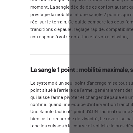
moment. La sangle décide de ce confort autant que
privilégie la mobilité, et une sangle 2 points, qui
réel sur le terrain. Ce guide compare les deux fami
transitions d'épaule, réglage rapide, compatibili
correspond à votre dotation et à votre mission.
La sangle 1 point : mobilité maximale, st
Le système à un seul point d'ancrage mise tout su
point situé à l'arrière de l'arme, généralement der
qui laisse l'arme pivoter et changer d'épaule en 
confiné, quand une équipe d'intervention franchit 
Une Sangle tactical 1 point d'ADN Tactical ou une
bien cette recherche de vivacité. Le revers se pai
tape les cuisses à la course et sollicite le bras dè