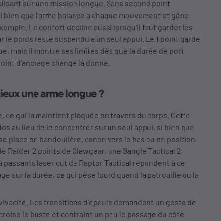
alisant sur une mission longue. Sans second point
e, si bien que l'arme balance à chaque mouvement et gêne
emple. Le confort décline aussi lorsqu'il faut garder les
r le poids reste suspendu à un seul appui. Le 1 point garde
e, mais il montre ses limites dès que la durée de port
point d'ancrage change la donne.
 mieux une arme longue ?
rme, ce qui la maintient plaquée en travers du corps. Cette
 dos au lieu de le concentrer sur un seul appui, si bien que
 se place en bandoulière, canon vers le bas ou en position
e Raider 2 points de Clawgear, une Sangle Tactical 2
à passants laser cut de Raptor Tactical répondent à ce
e sur la durée, ce qui pèse lourd quand la patrouille ou la
 vivacité. Les transitions d'épaule demandent un geste de
croise le buste et contraint un peu le passage du côté