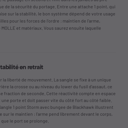
 de la sécurité du portage. Entre une attache 1 point, qui
 mise sur la stabilité, le bon système dépend de votre usage
lles pour les forces de l'ordre : maintien de l'arme,
té MOLLE et matériaux. Vous saurez ensuite laquelle
abilité en retrait
r la liberté de mouvement. La sangle se fixe à un unique
rière la crosse ou au niveau du lower du fusil d'assaut, ce
une fraction de seconde. Cette réactivité compte en espace
une porte et doit passer vite du côté fort au côté faible.
 Sangle 1 point Storm avec bungee de Blackhawk illustrent
e sur le maintien : l'arme pend librement devant le corps,
s que le port se prolonge.