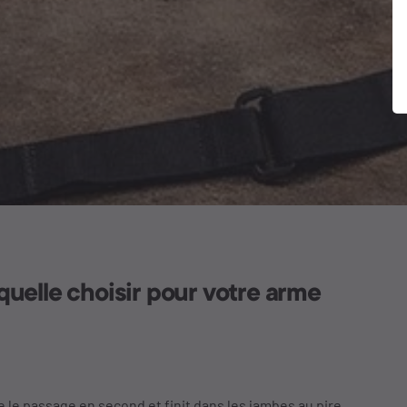
aquelle choisir pour votre arme
 le passage en second et finit dans les jambes au pire