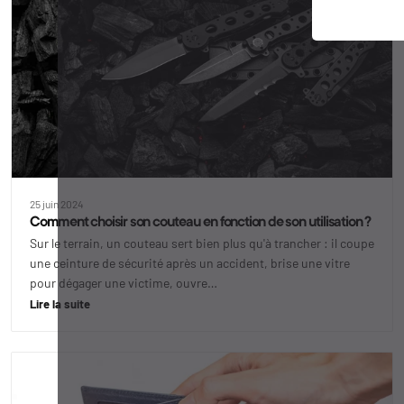
25 juin 2024
Comment choisir son couteau en fonction de son utilisation ?
Sur le terrain, un couteau sert bien plus qu'à trancher : il coupe
une ceinture de sécurité après un accident, brise une vitre
pour dégager une victime, ouvre…
Lire la suite