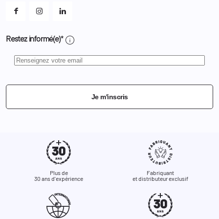
info
Restez informé(e)*
Je m'inscris
Plus de
Fabriquant
30 ans d'expérience
et distributeur exclusif