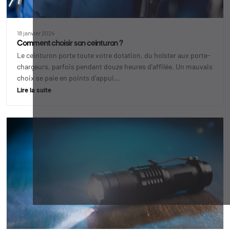
18 janvier 2024
Comment choisir son ceinturon ?
Le ceinturon porte toute votre dotation, du holster aux porte-
chargeurs, parfois pendant douze heures d'affilée. Un mauvais
choix se paie en points d'appui…
Lire la suite