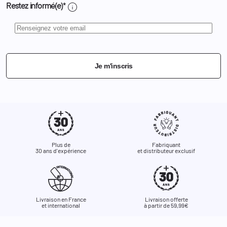
info
Restez informé(e)*
Je m'inscris
Plus de
Fabriquant
30 ans d'expérience
et distributeur exclusif
Livraison en France
Livraison offerte
et international
à partir de 59,99€