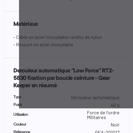
Matériaux
- Câble en acier inoxydable revêtu de nylon
- Ressort en acier inoxydable
Derouleur automatique "Low Force" RT2-
5830 fixation par boucle ceinture - Gear
Keeper en résumé
Dérouleur automatique
Type
40 g
Poids
Force de l'ordre
Utilisation
Militaires
Noir
Couleur
GEA-201017
Référence