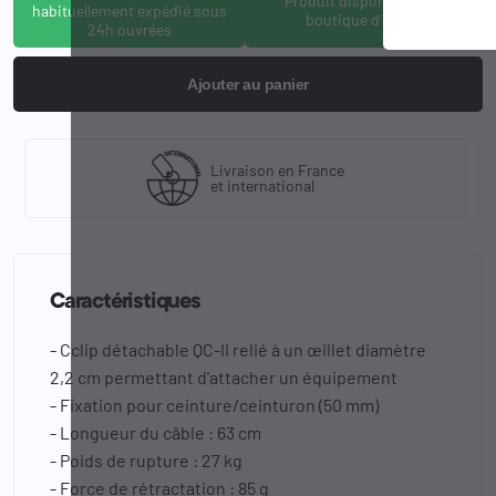
Produit disponible à la
habituellement expédié sous
boutique d'Osny
24h ouvrées
Ajouter au panier
Livraison en France
et international
Caractéristiques
- Cclip détachable QC-II relié à un œillet diamètre
2,2 cm permettant d'attacher un équipement
- Fixation pour ceinture/ceinturon (50 mm)
- Longueur du câble : 63 cm
- Poids de rupture : 27 kg
- Force de rétractation : 85 g