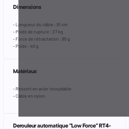
Dimensions
- Longueur du câble : 91 cm
- Poids de rupture : 27 kg
- Force de rétractation : 85 g
- Poids : 40 g
Matériaux
- Ressort en acier inoxydable
- Câble en nylon
Derouleur automatique "Low Force" RT4-