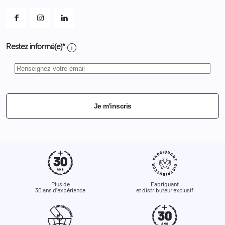
Mes alertes
info
Restez informé(e)*
Je m'inscris
Plus de
Fabriquant
30 ans d'expérience
et distributeur exclusif