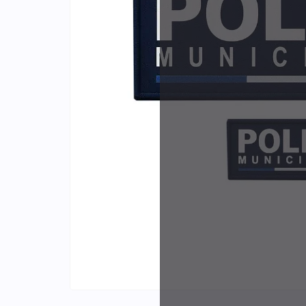
Identifiants
Porte-cartes
Plus de
d'expér