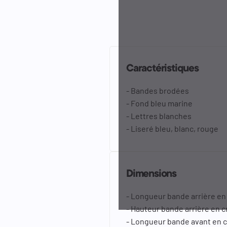
Caractéristiques
- Bandes brodées
- Fond bleu marine
- Lettres blanches
- Liseré bleu, blanc, rouge
Dimensions
- Longueur bande arrière en
- Hauteur bande arrière en c
- Longueur bande avant en c