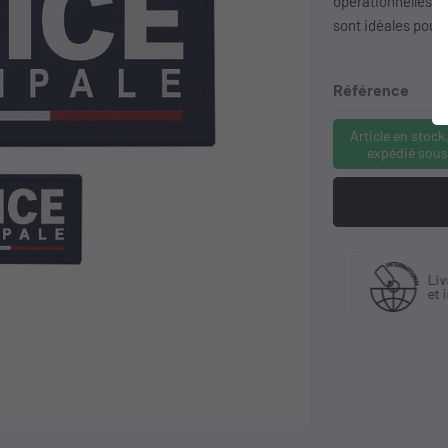
opérationnelles. 
sont idéales pour l
Référence
Article en stock
expédié sous
Fabriquant
 30 ans
Livra
et distributeur
ience
et in
exclusif