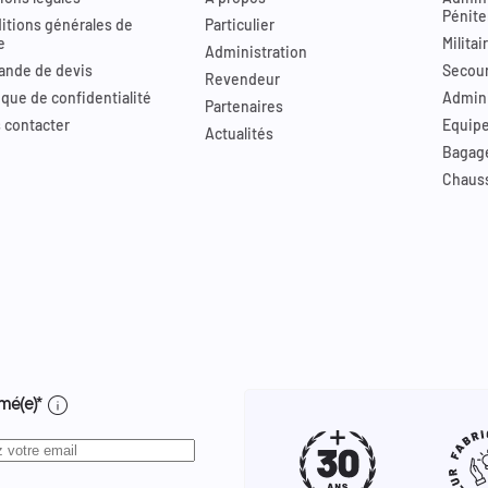
Pénite
itions générales de
Particulier
e
Militai
Administration
nde de devis
Secour
Revendeur
ique de confidentialité
Admini
Partenaires
 contacter
Equip
Actualités
Bagag
Chaus
info
mé(e)*