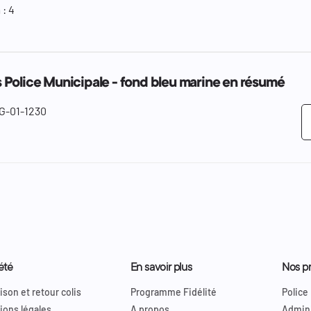
: 4
Police Municipale - fond bleu marine en résumé
G-01-1230
été
En savoir plus
Nos pr
ison et retour colis
Programme Fidélité
Police
ions légales
A propos
Admini