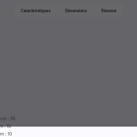
Caractéristiques
Dimensions
Résumé
 cm : 30
m : 10
m : 10