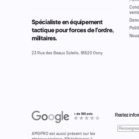
Cond
vent
Dema
Spécialiste en équipement
Polit
tactique pour forces de l'ordre,
Nous
militaires.
23 Rue des Beaux Soleils, 95520 Osny
Restez infor
AMGPRO est aussi présent sur les
réseaux sociaux. N'hésitez pas à