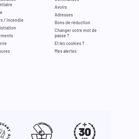
ntiaire
Avoirs
re
Adresses
s / Incendie
Bons de réduction
stration
Changer votre mot de
ements
passe ?
erie
Et les cookies ?
sures
Mes alertes