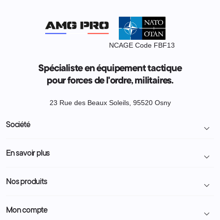
NCAGE Code FBF13
Spécialiste en équipement tactique
pour forces de l'ordre, militaires.
23 Rue des Beaux Soleils, 95520 Osny
Société

Livraison et retour colis
En savoir plus

Mentions légales
Conditions générales de vente
Programme Fidélité
Nos produits

Demande de devis
A propos
Politique de confidentialité
Particulier
Police Municipale | ASVP
Nous contacter
Mon compte

Administration
Administration Pénitentiaire