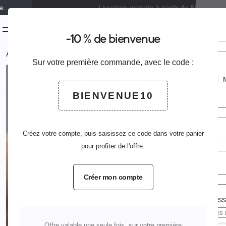
Livraison gratuite à partir de 59,99€.
0
menu
-10 % de bienvenue
Bienven
Créer u
keyboard_arrow_down
keyboard_arrow_up
Ajouter au panier
Accueil
Administration
Protection individuelle
Casques
Casque 
Sur votre première commande, avec le code :
Civilité
keyboard_arrow_right
Voir le produit complet
M.
Email
BIENVENUE10
Prénom
Mot de pas
Nom
Créez votre compte, puis saisissez ce code dans votre panier
pour profiter de l'offre.
Email
Créer mon compte
Pas de com
Mot de pas
Offre valable une seule fois, sur votre première