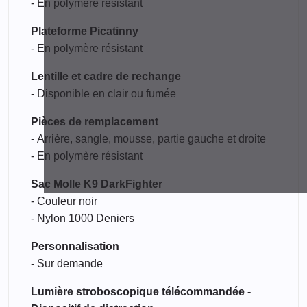
- En polymère résistant
Plateforme Picatinny
- En polymère résistant
Lentille et cadre de rechange
- Disponible en clair ou fumée
Pièces de remplacement
- Arrière, sangle, mousse, partie gauche et droite
- En polymère résistant
Sac Molle K9 DarkFighter
- Couleur noir
- Nylon 1000 Deniers
Personnalisation
- Sur demande
Lumière stroboscopique télécommandée -