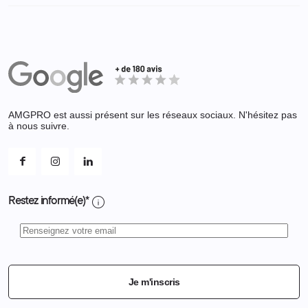
Revendeur
Militaire
Informations personnelles
Partenaires
Secours / Incendie
Commandes
Actualités
Administration
Avoirs
Equipements
Adresses
Bagagerie
Bons de réduction
Chaussures
Changer votre mot de passe ?
AMGPRO est aussi présent sur les réseaux sociaux. N'hésitez pas
Et les cookies ?
à nous suivre.
Mes alertes
info
Restez informé(e)*
Je m'inscris