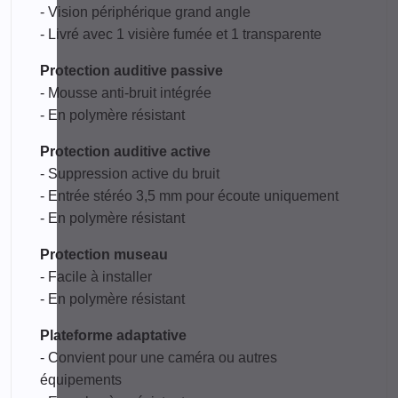
- Vision périphérique grand angle
- Livré avec 1 visière fumée et 1 transparente
Protection auditive passive
- Mousse anti-bruit intégrée
- En polymère résistant
Protection auditive active
- Suppression active du bruit
- Entrée stéréo 3,5 mm pour écoute uniquement
- En polymère résistant
Protection museau
- Facile à installer
- En polymère résistant
Plateforme adaptative
- Convient pour une caméra ou autres
équipements