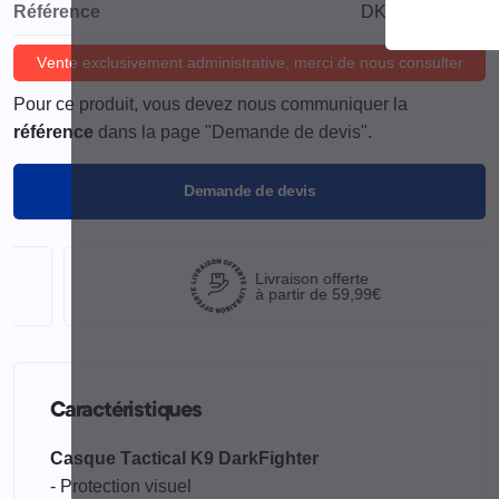
Référence
DKS-K9TDFH1
Vente exclusivement administrative, merci de nous consulter
Pour ce produit, vous devez nous communiquer la
référence
dans la page "Demande de devis".
Demande de devis
Livraison offerte
à partir de 59,99€
Caractéristiques
Casque Tactical K9 DarkFighter
- Protection visuel