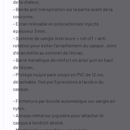
de la chaleur.
- Bande anti transpiration sur la partie avant de la
couronne,
- Ecran relevable en polycarbonate injecté
épaisseur 3 mm,
- Système de sangle intérieure « roll off » anti
rotation pour éviter l’arrachement du casque. Joint
d’étanchéité au sommet de l’écran,
- Barre métallique de renfort en acier poli en haut
de l’écran,
- Protège nuque pare coups en PVC de 12 cm,
détachable, fixé par 5 pressions à l’arrière du
casque,
- Fermeture par boucle automatique sur sangle en
nylon,
- Anneau métal sur jugulaire pour attacher le
casque à l’endroit désiré,
- Mentonnière amovible sur jugulaire,