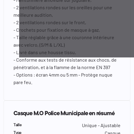
- 2 ventilations rondes sur les oreilles pour une
meilleure audition,
- 2 ventilations rondes sur le front,
- Crochets pour fixation de masque à gaz,
- Taille réglable grâce à une couronne intérieure
avec velcro, (S/M & L/XL)
- Livré dans une housse tissu,
- Conforme aux tests de résistance aux chocs, de
pénétration, et à la flamme de la norme EN 397
- Options : écran 4mm ou 5 mm - Protège nuque
pare feu.
Casque M.O Police Municipale en résumé
Unique - Ajustable
Taille
Casque
Type