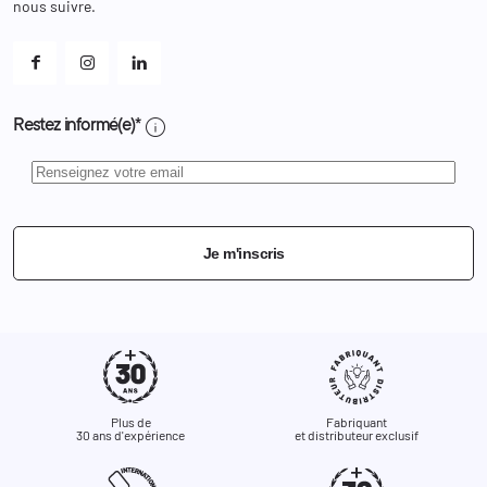
Et les cookies ?
nous suivre.
Mes alertes
info
Restez informé(e)*
Je m'inscris
Plus de
Fabriquant
30 ans d'expérience
et distributeur exclusif