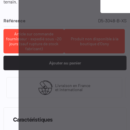
terrain.
Référence
D5-3048-B-XS
Article sur commande
fournisseur - expedié sous ~20
Produit non disponible à la
jours (sauf rupture de stock
boutique d'Osny
fabricant)
Ajouter au panier
Livraison en France
et international
Caractéristiques