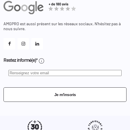
Equipements
Adresses
Bagagerie
Bons de réduction
Chaussures
Changer votre mot de passe ?
AMGPRO est aussi présent sur les réseaux sociaux. N'hésitez pas à
Et les cookies ?
nous suivre.
Mes alertes
info
Restez informé(e)*
Je m'inscris