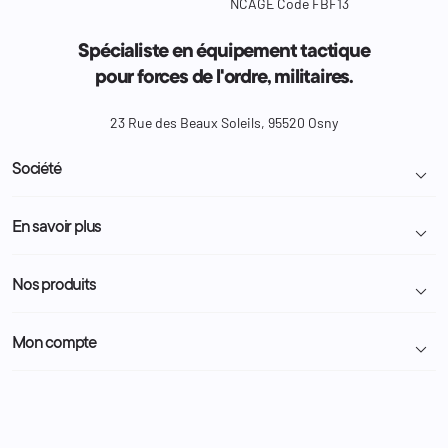
NCAGE Code FBF13
Spécialiste en équipement tactique
pour forces de l'ordre, militaires.
23 Rue des Beaux Soleils, 95520 Osny
Société

Livraison et retour colis
En savoir plus

Mentions légales
Conditions générales de vente
Programme Fidélité
Nos produits

Demande de devis
A propos
Politique de confidentialité
Particulier
Police Municipale | ASVP
Mon compte

Nous contacter
Administration
Administration Pénitentiaire
Revendeur
Militaire
Informations personnelles
Partenaires
Secours / Incendie
Commandes
Actualités
Administration
Avoirs