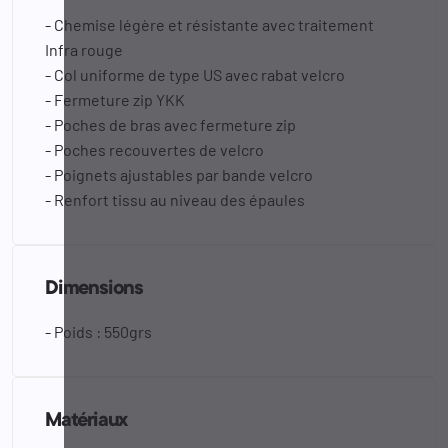
- Chemise légère et résistante avec traitement
Infra rouge
- Col uniforme de type US avec rabat velcro
- Fermeture zip YKK
- Poches de bras avec fermeture zip
- Poches recouvertes de velcro
- Poignets ajustables par bande velcro
- Renfort tissu au niveau des épaules
Dimensions
- Poids : 550grs
Matériaux