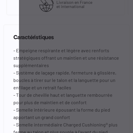
Livraison en France
et international
Caractéristiques
- Empeigne respirante et légère avec renforts
stratégiques offrant un maintien et une résistance
supplémentaires
- Système de laçage rapide, fermeture à glissière,
boucles à tirer sur le talon et la languette pour un
enfilage et un retrait faciles
- Tour de cheville haut et languette rembourrée
pour plus de maintien et de confort
- Semelle intérieure épousant la forme du pied
apportant un grand confort
- Semelle intermédiaire Charged Cushioning® plus
ferme au talon et plus souple à l'avant du pied,