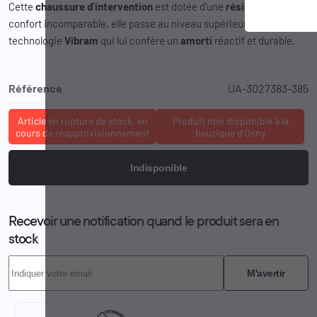
Cette
chaussure d'intervention
est dotée d'une
résistance
et d'un
confort incomparable, elle passe au niveau supérieur grâce à la
technologie
Vibram
qui lui confère un
amorti
réactif et durable.
Référence
UA-3027383-385
Article en rupture de stock, en
Produit non disponible à la
cours de réapprovisionnement
boutique d'Osny
Indisponible
Recevoir une notification quand le produit sera en
stock
M'avertir