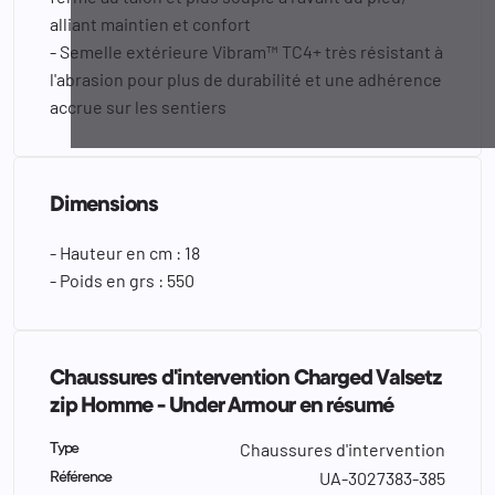
alliant maintien et confort
- Semelle extérieure Vibram™ TC4+ très résistant à
l'abrasion pour plus de durabilité et une adhérence
accrue sur les sentiers
Dimensions
- Hauteur en cm : 18
- Poids en grs : 550
Chaussures d'intervention Charged Valsetz
zip Homme - Under Armour en résumé
Chaussures d'intervention
Type
UA-3027383-385
Référence