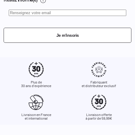
info
Restez informé(e)*
Je m'inscris
Plus de
Fabriquant
30 ans d'expérience
et distributeur exclusif
Livraison en France
Livraison offerte
et international
à partir de 59,99€