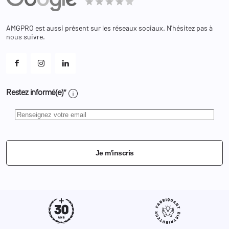
Bagagerie
Bons de réduction
Chaussures
Changer votre mot de passe ?
AMGPRO est aussi présent sur les réseaux sociaux. N'hésitez pas à
Et les cookies ?
nous suivre.
Mes alertes
info
Restez informé(e)*
Je m'inscris