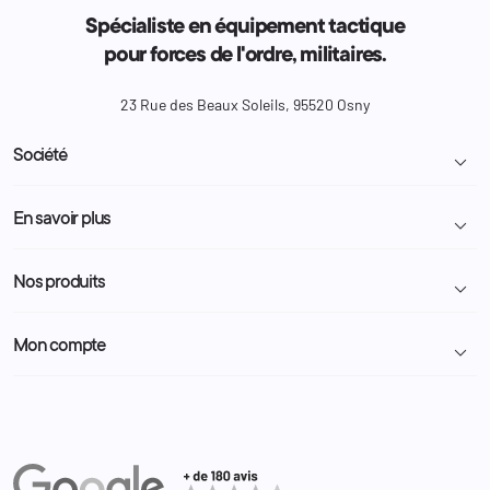
Spécialiste en équipement tactique
pour forces de l'ordre, militaires.
23 Rue des Beaux Soleils, 95520 Osny
Société

Livraison et retour colis
En savoir plus

Mentions légales
Conditions générales de vente
Programme Fidélité
Nos produits

Demande de devis
A propos
Politique de confidentialité
Particulier
Police Municipale | ASVP
Mon compte

Nous contacter
Administration
Administration Pénitentiaire
Revendeur
Militaire
Informations personnelles
Partenaires
Secours / Incendie
Commandes
Actualités
Administration
Avoirs
Equipements
Adresses