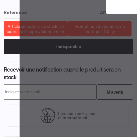
Référence
AMG-200821-O-
Article en rupture de stock, en
Produit non disponible à la
cours de réapprovisionnement
boutique d'Osny
Indisponible
Recevoir une notification quand le produit sera en
stock
M'avertir
Livraison en France
et international