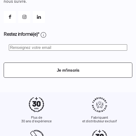
Et les cookies ?
nous suivre.
Mes alertes
info
Restez informé(e)*
Je m'inscris
Plus de
Fabriquant
30 ans d'expérience
et distributeur exclusif