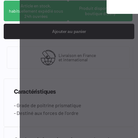
Article en stock,
Produit disponible à la
habituellement expédié sous
boutique d'Osny
24h ouvrées
Ajouter au panier
Livraison en France
et international
Caractéristiques
- Grade de poitrine prismatique
- Destiné aux forces de l'ordre