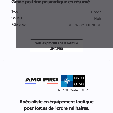
Grade poitrine prismatique en résumé
Grade
Type
Noir
Couleur
GP-PRISM-MONOGD
Référence
Voir les produits de la marque
AMGPRO
NCAGE Code FBF13
Spécialiste en équipement tactique
pour forces de l'ordre, militaires.