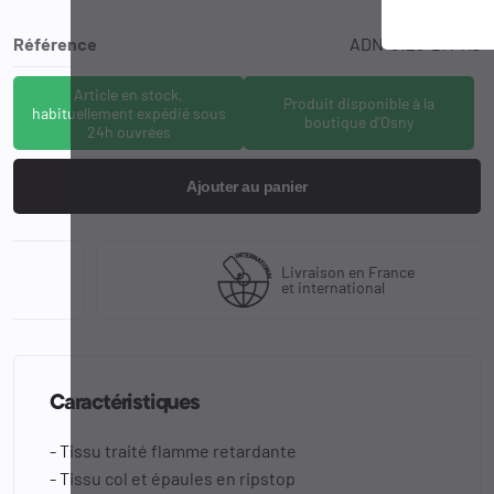
Référence
ADN-3123-DN-XS
Article en stock,
Produit disponible à la
habituellement expédié sous
boutique d'Osny
24h ouvrées
Ajouter au panier
Livraison en France
et international
Caractéristiques
- Tissu traité flamme retardante
- Tissu col et épaules en ripstop