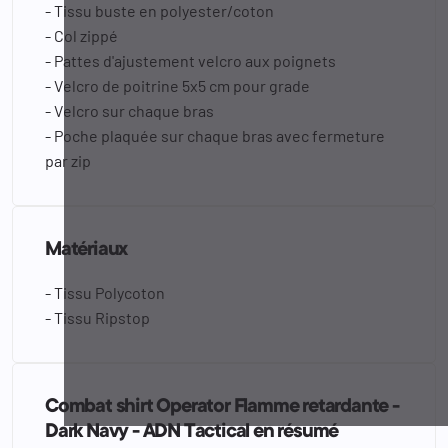
- Tissu buste en polyester/coton
- Col zippé
- Pattes d'ajustement velcro aux poignets
- Velcro de poitrine 5x5 cm pour grade
- Velcro sur chaque bras
- Poche plaquée sur chaque bras avec fermeture
par zip
Matériaux
- Tissu Polycoton
- Tissu Ripstop
Combat shirt Operator Flamme retardante -
Dark Navy - ADN Tactical en résumé