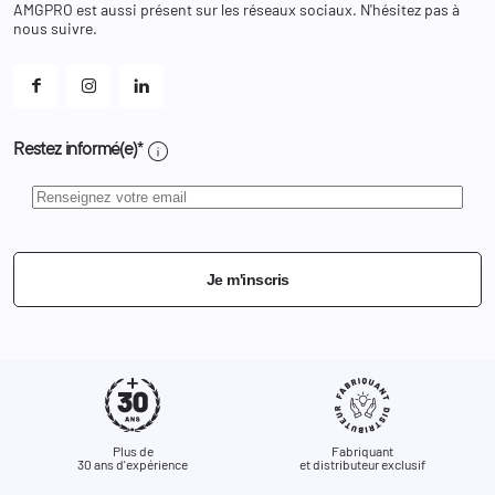
AMGPRO est aussi présent sur les réseaux sociaux. N'hésitez pas à
Et les cookies ?
nous suivre.
Mes alertes
info
Restez informé(e)*
Je m'inscris
Plus de
Fabriquant
30 ans d'expérience
et distributeur exclusif