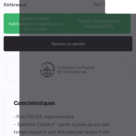
Référence
PAT-POLOPOCD-M
Article en stock,
Produit disponible à la
habituellement expédié sous
boutique d'Osny
24h ouvrées
Ajouter au panier
Livraison en France
et international
Caractéristiques
- Polo POLICE réglementaire
- Système Cooldry® : garde la peau au sec par
temps chaud et sert d’isolant par temps froid