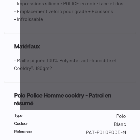
- Impressions silicone POLICE en noir : face et dos
- Emplacement velcro pour grade + Ecussons
- Infroissable
Matériaux
- Maille piquée 100% Polyester anti-humidité et
Cooldry®, 180gm2
Polo Police Homme cooldry - Patrol en
résumé
Polo
Type
Blanc
Couleur
PAT-POLOPOCD-M
Référence