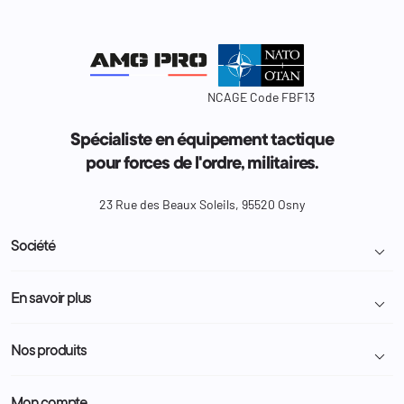
NCAGE Code FBF13
Spécialiste en équipement tactique
pour forces de l'ordre, militaires.
23 Rue des Beaux Soleils, 95520 Osny
Société

Livraison et retour colis
En savoir plus

Mentions légales
Conditions générales de vente
Programme Fidélité
Nos produits

Demande de devis
A propos
Politique de confidentialité
Particulier
Police Municipale | ASVP