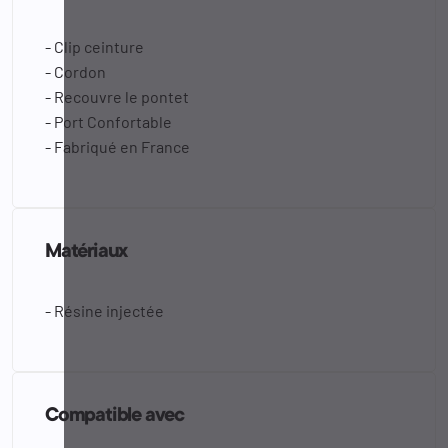
- Clip ceinture
- Cordon
- Recouvre le pontet
- Port Confortable
- Fabriqué en France
Matériaux
- Résine injectée
Compatible avec