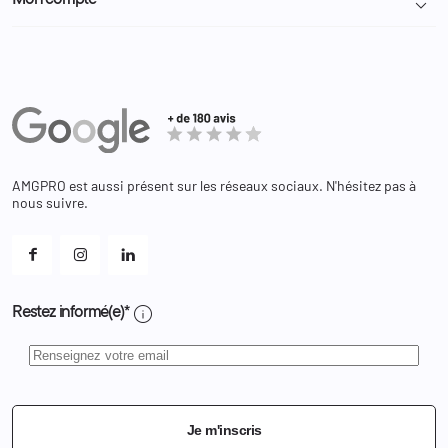
Mon compte

Nous contacter
Administration
Administration Pénitentiaire
Revendeur
Militaire
Informations personnelles
Partenaires
Secours / Incendie
Commandes
Actualités
Administration
Avoirs
Equipements
Adresses
Bagagerie
Bons de réduction
Chaussures
Changer votre mot de passe ?
AMGPRO est aussi présent sur les réseaux sociaux. N'hésitez pas à
Et les cookies ?
nous suivre.
Mes alertes
info
Restez informé(e)*
Je m'inscris