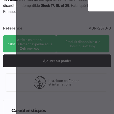
discrétion. Compatible
Glock 17, 19, et 26
. Fabriqué 100% en
France.
Référence
ADN-2570-D
Article en stock,
Produit disponible à la
habituellement expédié sous
boutique d'Osny
24h ouvrées
Ajouter au panier
Livraison en France
et international
Caractéristiques