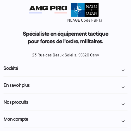
NCAGE Code FBF13
Spécialiste en équipement tactique
pour forces de l'ordre, militaires.
23 Rue des Beaux Soleils, 95520 Osny
Société

Livraison et retour colis
En savoir plus

Mentions légales
Conditions générales de vente
Programme Fidélité
Nos produits

Demande de devis
A propos
Politique de confidentialité
Particulier
Police Municipale | ASVP
Mon compte

Nous contacter
Administration
Administration Pénitentiaire
Revendeur