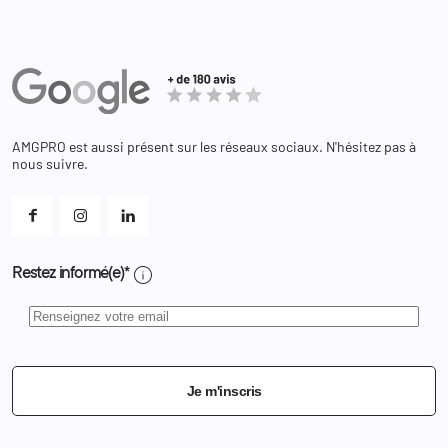
Militaire
Informations personnelles
Partenaires
Secours / Incendie
Commandes
Actualités
Administration
Avoirs
Equipements
Adresses
Bagagerie
Bons de réduction
Chaussures
Changer votre mot de passe ?
AMGPRO est aussi présent sur les réseaux sociaux. N'hésitez pas à
Et les cookies ?
nous suivre.
Mes alertes
info
Restez informé(e)*
Je m'inscris