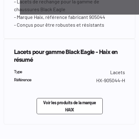
- Lacets de rechange pour la gamme de
chaussures Black Eagle
- Marque Haix, référence fabricant 905044
- Conçus pour être robustes et résistants
Lacets pour gamme Black Eagle - Haix en
résumé
Lacets
Type
HX-905044-H
Référence
Voir les produits de la marque
HAIX