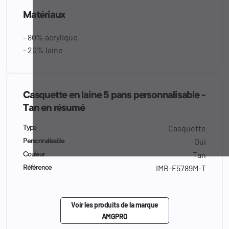
Matériaux
- 80% acrylique
- 20% laine
Casquette en laine 5 pans personnalisable -
Tan en résumé
Casquette
Type
Oui
Personnalisable
Tan
Couleur
IMB-F5789M-T
Référence
Voir les produits de la marque
AMGPRO