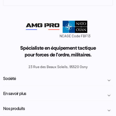
NCAGE Code FBF13
Spécialiste en équipement tactique
pour forces de l'ordre, militaires.
23 Rue des Beaux Soleils, 95520 Osny
Société

Livraison et retour colis
En savoir plus

Mentions légales
Conditions générales de vente
Programme Fidélité
Nos produits

Demande de devis
A propos