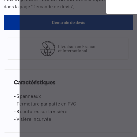
dans la page "Demande de devis".
Demande de devis
Livraison en France
et international
Caractéristiques
- 5 panneaux
- Fermeture par patte en PVC
- 8 coutures sur la visière
- Visière incurvée