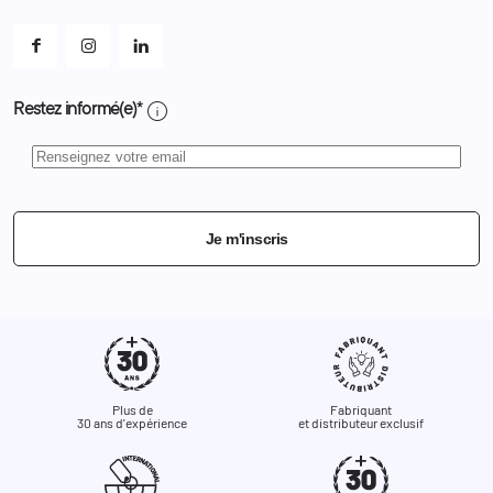
Mes alertes
info
Restez informé(e)*
Je m'inscris
Plus de
Fabriquant
30 ans d'expérience
et distributeur exclusif