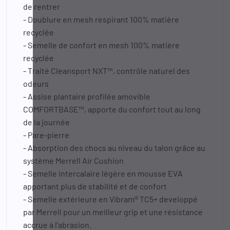
de rentrer
- Doublure en mesh respirant 100% matière
recyclée
- Semelle de confort en mesh 100% matière
recyclée
- Traité Cleansport NXT™, contrôle naturel des
odeurs
- Assise plantaire profilée amovible
COMFORTBASE™, apporte du confort tout au long
de la journée
- Pare-pierre
- Absorption des chocs au niveau du talon grâce au
système Merrell Air Cushion
- Semelle intercalaire légère en mousse EVA
apportant plus de stabilité et de confort
- Semelle extérieure en Vibram® TC5+ developpé
par Merrell pour un meilleur grip et une résistance
accrue à l'abrasion.