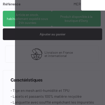
Référence
MER-J005049-40
Article en stock,
Produit disponible à la
habituellement expédié sous
boutique d'Osny
24h ouvrées
Ajouter au panier
Livraison en France
et international
Caractéristiques
- Tige en mesh anti-humidité et TPU
- Lacets et passants 100% matière recyclée
- Languette avec soufflé empêchant les impuretés