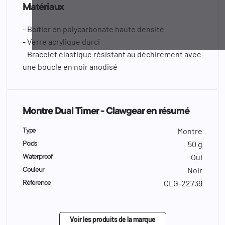
Matériaux
- Boîtier en polycarbonate haute densité
- Verre acrylique durci
- Bracelet élastique résistant au déchirement avec
une boucle en noir anodisé
Montre Dual Timer - Clawgear en résumé
Montre
Type
50 g
Poids
Oui
Waterproof
Noir
Couleur
CLG-22739
Référence
Voir les produits de la marque