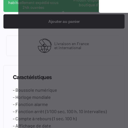
habituellement expédié sous
boutique d'Osny
24h ouvrées
Ajouter au panier
Livraison en France
et international
Caractéristiques
- Boussole numérique
- Horloge mondiale
- Fonction alarme
- Fonction arrêt (1/100 sec, 100 h, 10 intervalles)
- Compte à rebours (1 sec, 100 h)
- Affichage de date