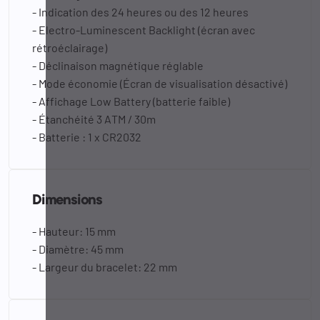
- Indication des 24 heures ou des 12 heures
- Electro-Luminescent Backlight (écran avec
rétroéclairage)
- Déclinaison magnétique réglable
- Mode économie (Écran de visualisation désactivé)
- Affichage Low Battery (batterie faible)
- Étanchéité 3 ATM / 30m
- Batterie : 1 x CR2032
Dimensions
- Hauteur: 15 mm
- Diamètre: 45 mm
- Largeur du bracelet: 22 mm