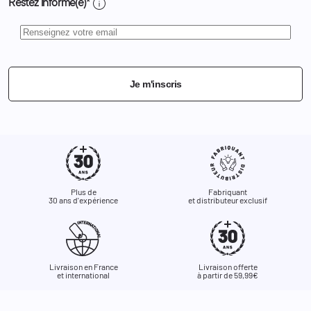
info
Restez informé(e)*
Je m'inscris
Plus de
Fabriquant
30 ans d'expérience
et distributeur exclusif
Livraison en France
Livraison offerte
et international
à partir de 59,99€