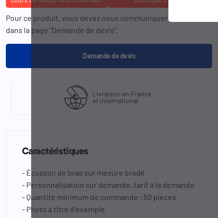
Pour ce produit, vous devez nous communiquer la
référence
dans la page "Demande de devis".
Demande de devis
Livraison en France
et international
Caractéristiques
- Écusson de bras sur mesure brodé
- Personnalisation sur demande, tarif à la demande
- Quantité minimum de commande : 50 pièces
- Photo à titre d'exemple