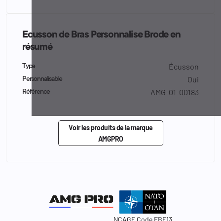
Ecusson de Bras Personnalise Brode en
résumé
Écusson
Type
Oui
Personnalisable
AMG-01-00183
Référence
Voir les produits de la marque
AMGPRO
NCAGE Code FBF13