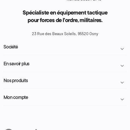
Spécialiste en équipement tactique
pour forces de l'ordre, militaires.
23 Rue des Beaux Soleils, 95520 Osny
Société

Livraison et retour colis
En savoir plus

Mentions légales
Conditions générales de vente
Programme Fidélité
Nos produits

Demande de devis
A propos
Politique de confidentialité
Particulier
Police Municipale | ASVP
Mon compte

Nous contacter
Administration
Administration Pénitentiaire
Revendeur
Militaire
Informations personnelles
Partenaires
Secours / Incendie
Commandes
Actualités
Administration
Avoirs