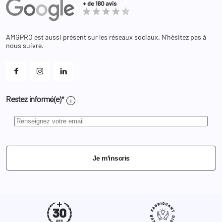
Equipements
Adresses
Bagagerie
Bons de réduction
Chaussures
Changer votre mot de passe ?
AMGPRO est aussi présent sur les réseaux sociaux. N'hésitez pas à
Et les cookies ?
nous suivre.
Mes alertes
info
Restez informé(e)*
Je m'inscris