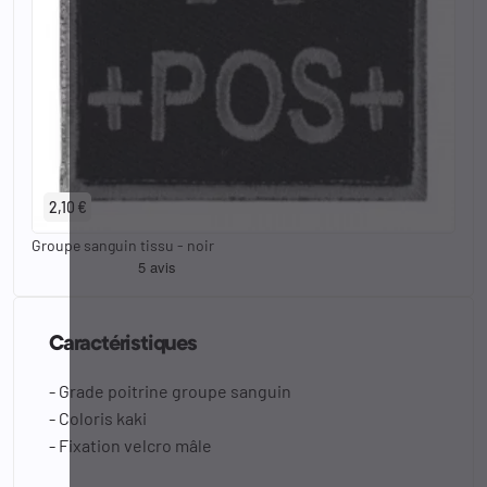
2,10 €
Groupe sanguin tissu - noir
Caractéristiques
- Grade poitrine groupe sanguin
- Coloris kaki
- Fixation velcro mâle