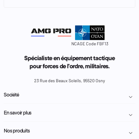
NCAGE Code FBF13
Spécialiste en équipement tactique
pour forces de l'ordre, militaires.
23 Rue des Beaux Soleils, 95520 Osny
Société

Livraison et retour colis
En savoir plus

Mentions légales
Conditions générales de vente
Programme Fidélité
Nos produits

Demande de devis
A propos