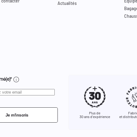
 contacter
Equip
Actualités
Bagag
Chaus
info
mé(e)*
Plus de
Fabri
Je m'inscris
30 ans d'expérience
et distribut