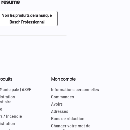
n résumé
Voir les produits de la marque
Bosch Professionnal
oduits
Mon compte
 Municipale | ASVP
Informations personnelles
stration
Commandes
ntiaire
Avoirs
re
Adresses
s / Incendie
Bons de réduction
stration
Changer votre mot de