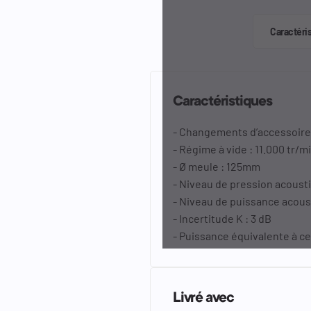
Caractéri
Caractéristiques
- Changements d’accessoire 
- Régime à vide : 11.000 tr/m
- Ø meule : 125mm
- Niveau de pression acousti
- Niveau de puissance acoust
- Incertitude K : 3 dB
- Puissance équivalente à ce
Livré avec