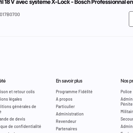
fil 18 V avec système X-Lock - Bosch Professionnal e
017B0700
été
En savoir plus
Nos pr
ison et retour colis
Programme Fidélité
Police
ions légales
A propos
Admini
Pénite
itions générales de
Particulier
e
Militai
Administration
nde de devis
Secour
Revendeur
ique de confidentialité
Admini
Partenaires