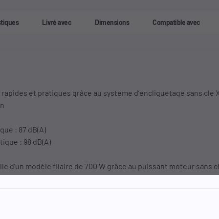
stiques
Livré avec
Dimensions
Compatible avec
rapides et pratiques grâce au système d’encliquetage sans clé
in
que : 87 dB(A)
ique : 98 dB(A)
lle d’un modèle filaire de 700 W grâce au puissant moteur sans 