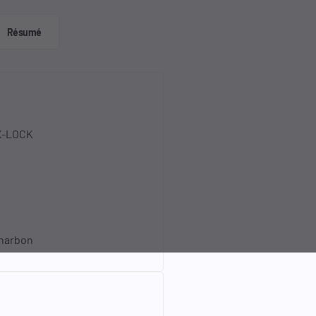
Résumé
 X-LOCK
charbon