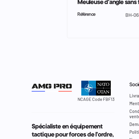
Meuleuse d'angle sans 
BH-06
Référence
Soci
Livra
NCAGE Code FBF13
Ment
Cond
vent
Dema
Spécialiste en équipement
Polit
tactique pour forces de l'ordre,