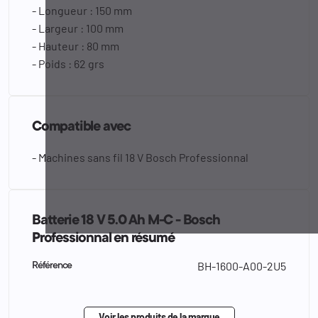
- Longueur : 150 mm
- Largeur : 100 mm
- Hauteur : 80 mm
- Poids : 62 grs
Compatible avec
- Machines sans fil 18 V Bosch Professionnal
Batterie 18 V 5.0 Ah M-C - Bosch
Professionnal en résumé
BH-1600-A00-2U5
Référence
Voir les produits de la marque