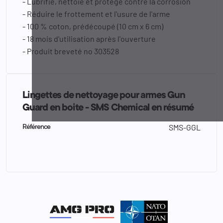
- Lubrifie, nettoie et protége contre la corrosion
- Réduire le frottement et l'usure de l'arme
- 100 % coton, prédécoupé (10 cm x 6 cm)
- 18 mois d'utilisation après l'ouverture
- Produit breveté no 303528
Lingettes de nettoyage pour armes Gun
Guard en boite - SMS Chemical en résumé
SMS-GGL
Référence