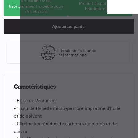
Article en stock,
Produit disponible à la
habituellement expédié sous
boutique d'Osny
24h ouvrées
Ajouter au panier
Livraison en France
et international
Caractéristiques
- Boîte de 25 unités.
- Tissu de flanelle micro-perforé imprégné d'huile
et de solvant
- Élimine les résidus de carbone, de plomb et de
cuivre