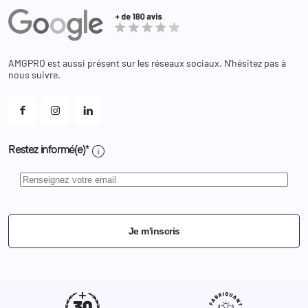
Avoirs
Equipements
Adresses
Bagagerie
Bons de réduction
Chaussures
Changer votre mot de passe ?
AMGPRO est aussi présent sur les réseaux sociaux. N'hésitez pas à
Et les cookies ?
nous suivre.
Mes alertes
info
Restez informé(e)*
Je m'inscris