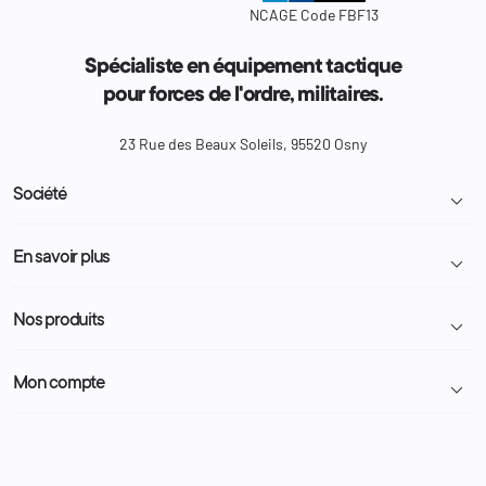
NCAGE Code FBF13
Spécialiste en équipement tactique
pour forces de l'ordre, militaires.
23 Rue des Beaux Soleils, 95520 Osny
Société

Livraison et retour colis
En savoir plus

Mentions légales
Conditions générales de vente
Programme Fidélité
Nos produits

Demande de devis
A propos
Politique de confidentialité
Particulier
Police Municipale | ASVP
Mon compte

Nous contacter
Administration
Administration Pénitentiaire
Revendeur
Militaire
Informations personnelles
Partenaires
Secours / Incendie
Commandes
Actualités
Administration