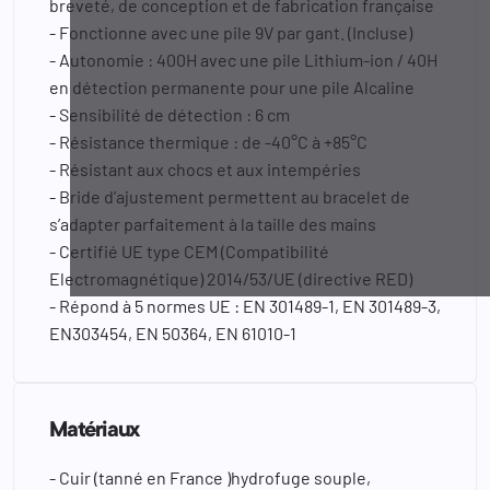
breveté, de conception et de fabrication française
- Fonctionne avec une pile 9V par gant. (Incluse)
- Autonomie : 400H avec une pile Lithium-ion / 40H
en détection permanente pour une pile Alcaline
- Sensibilité de détection : 6 cm
- Résistance thermique : de -40°C à +85°C
- Résistant aux chocs et aux intempéries
- Bride d’ajustement permettent au bracelet de
s’adapter parfaitement à la taille des mains
- Certifié UE type CEM (Compatibilité
Electromagnétique) 2014/53/UE (directive RED)
- Répond à 5 normes UE : EN 301489-1, EN 301489-3,
EN303454, EN 50364, EN 61010-1
Matériaux
- Cuir (tanné en France )hydrofuge souple,