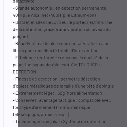
d'inactivité
- Grande autonomie : en détection permanente
40H (pile Alcaline) /400H (pile Lithium-ion)
- Discret et silencieux : seul le porteur est informé
de la détection grâce à une vibration au niveau du
poignet
- Réactivité maximale : vous conservez les mains
libres pour une liberté totale d'intervention
- Efficience renforcée : réhausse la qualité de la
palpation par un double contrôle TOUCHER +
DETECTION
- Finesse de détection : permet la détection
d'objets métalliques de la taille d'une tête d'épingle
- Extrêmement léger : 60g (hors alimentation)
- Conservez l'avantage tactique : compatible avec
tout type d'armement (Tonfa, matraque
télescopique, armes à feu...)
- Technologie française : Système de détection