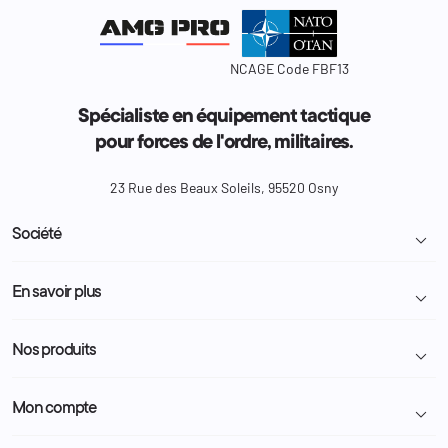
NCAGE Code FBF13
Spécialiste en équipement tactique
pour forces de l'ordre, militaires.
23 Rue des Beaux Soleils, 95520 Osny
Société

Livraison et retour colis
En savoir plus

Mentions légales
Conditions générales de vente
Programme Fidélité
Nos produits

Demande de devis
A propos
Politique de confidentialité
Particulier
Police Municipale | ASVP
Mon compte

Nous contacter
Administration
Administration Pénitentiaire
Revendeur