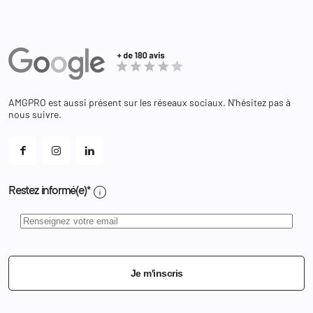
Militaire
Informations personnelles
Partenaires
Secours / Incendie
Commandes
Actualités
Administration
Avoirs
Equipements
Adresses
Bagagerie
Bons de réduction
Chaussures
Changer votre mot de passe ?
AMGPRO est aussi présent sur les réseaux sociaux. N'hésitez pas à
Et les cookies ?
nous suivre.
Mes alertes
info
Restez informé(e)*
Je m'inscris