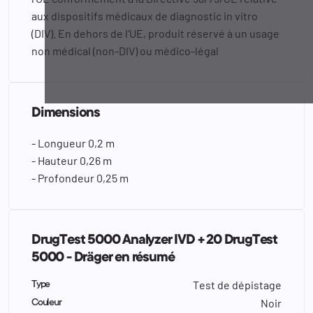
aux dispositifs médicaux de diagnostic in vitro
(DIV). En dehors de l’UE, produit réservé à un usage
non médical (non-DIV) ou médico-légal
Dimensions
- Longueur 0,2 m
- Hauteur 0,26 m
- Profondeur 0,25 m
DrugTest 5000 Analyzer IVD + 20 DrugTest
5000 - Dräger en résumé
Test de dépistage
Type
Noir
Couleur