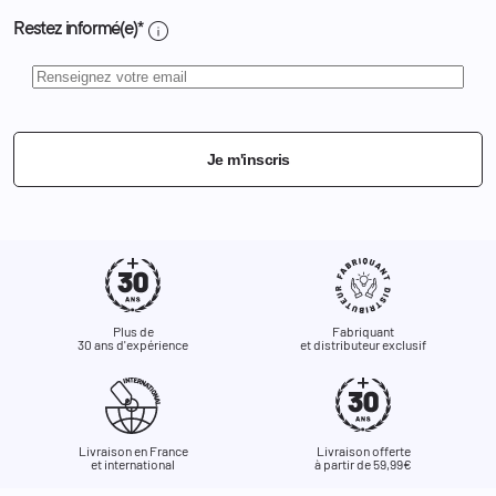
info
Restez informé(e)*
Je m'inscris
Plus de
Fabriquant
30 ans d'expérience
et distributeur exclusif
Livraison en France
Livraison offerte
et international
à partir de 59,99€