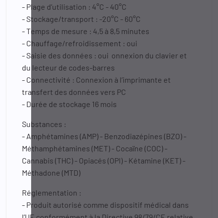
- Plage d’utilisation : 4°C - 40°C
- Stockage/transport : -20°C - 60°C
- Temps de mesure : 4,5 à 8,5 minutes
- Chauffage/refroidissement : oui
- Saisie des données : oui onnexion du clavier et
du lecteur de codes-barres
- Connectivité : Connexion à l’imprimante et
transfert des données vers PC
- Durée de stockage 16 mois
Substances :
- Amphétamines (AMP) - Benzodiazépines (BZO) -
Méthamphétamines (MET) - Cocaïne (COC) -
Cannabis (THC) - Opiacés (OPI) - Kétamine (KET) -
Méthadone (MTD)
Réglementation :
- Produit autorisé comme dispositif médical dans
l’UE conformément à la Directive 98/79/CE relative