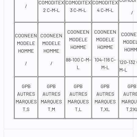
COMODITEX
COMODITEX
COMODITEX
/
2 C-M-L
3 C-M-L
4 C-M-L
/
COONEEN
COONEEN
COONE
COONEEN
COONEEN
MODELE
MODELE
MODE
MODELE
MODELE
HOMME
HOMME
HOMM
HOMME
HOMME
88-100 C-M-
104-116 C-
120-132 
/
/
L
M-L
M-L
GPB
GPB
GPB
GPB
GPB
AUTRES
AUTRES
AUTRES
AUTRES
AUTR
MARQUES
MARQUES
MARQUES
MARQUES
MARQU
T.S
T.M
T.L
T.XL
T.2X