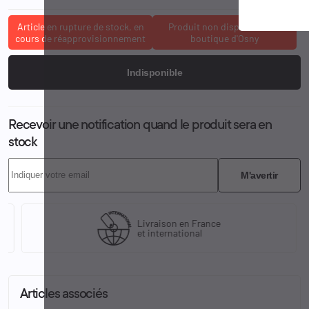
Article en rupture de stock, en
Produit non disponible à la
cours de réapprovisionnement
boutique d'Osny
Indisponible
Recevoir une notification quand le produit sera en
stock
M'avertir
Livraison en France
et international
Articles associés