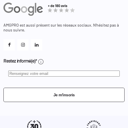
Avoirs
Equipements
Adresses
Bagagerie
Bons de réduction
Chaussures
Changer votre mot de passe ?
AMGPRO est aussi présent sur les réseaux sociaux. N'hésitez pas à
Et les cookies ?
nous suivre.
Mes alertes
info
Restez informé(e)*
Je m'inscris