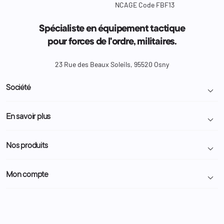
NCAGE Code FBF13
Spécialiste en équipement tactique
pour forces de l'ordre, militaires.
23 Rue des Beaux Soleils, 95520 Osny
Société

Livraison et retour colis
En savoir plus

Mentions légales
Conditions générales de vente
Programme Fidélité
Nos produits

Demande de devis
A propos
Politique de confidentialité
Particulier
Police Municipale | ASVP
Mon compte

Nous contacter
Administration
Administration Pénitentiaire
Revendeur
Militaire
Informations personnelles
Partenaires
Secours / Incendie
Commandes
Actualités
Administration