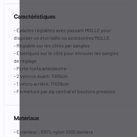
Caractéristiques
- Épaules réglables avec passant MOLLE pour
disposer un étui radio ou accessoires MOLLE
- Réglable sur les côtés par sangles
- Élastiques sur le côté pour enrouler les sangles
de réglage
- Porte tonfa ambidextre
- 2 velcros avant: 10X5cm
- 1 velcro arrière: 11X28cm
- Fermeture par zip central et boutons pression
Matériaux
- Extérieur : 100% nylon 1000 deniers