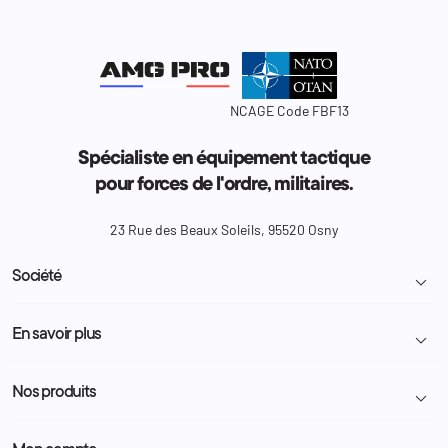
NCAGE Code FBF13
Spécialiste en équipement tactique
pour forces de l'ordre, militaires.
23 Rue des Beaux Soleils, 95520 Osny
Société

Livraison et retour colis
En savoir plus

Mentions légales
Conditions générales de vente
Programme Fidélité
Nos produits

Demande de devis
A propos
Politique de confidentialité
Particulier
Police Municipale | ASVP