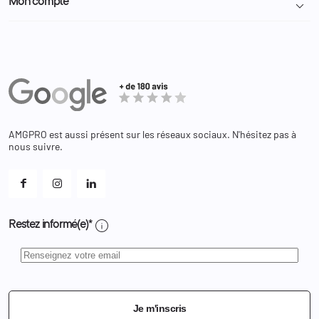
Mon compte

Nous contacter
Administration
Administration Pénitentiaire
Revendeur
Militaire
Informations personnelles
Partenaires
Secours / Incendie
Commandes
Actualités
Administration
Avoirs
Equipements
Adresses
Bagagerie
Bons de réduction
Chaussures
Changer votre mot de passe ?
AMGPRO est aussi présent sur les réseaux sociaux. N'hésitez pas à
Et les cookies ?
nous suivre.
Mes alertes
info
Restez informé(e)*
Je m'inscris