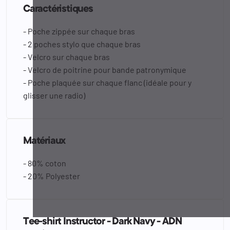
Caractéristiques
- Poche zippée sur chaque bras
- 2 poches stylo que chaque bras
- Velcro sur chaque bras
- Velcro de poitrine pour bande patronymique
- Poche plaquée sur chaque flanc (idéale pour y
glisser une radio)
Matériaux
- 80% coton
- 20% Polyester
Tee-shirt Instructor - Dark Navy - ADN