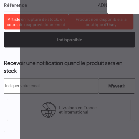
Référence
ADN-3089-DN-XS
Article en rupture de stock, en
Produit non disponible à la
cours de réapprovisionnement
boutique d'Osny
Indisponible
Recevoir une notification quand le produit sera en
stock
M'avertir
Livraison en France
et international