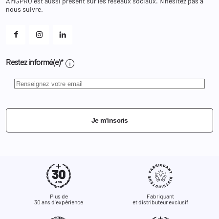
AMGPRO est aussi présent sur les réseaux sociaux. N'hésitez pas à
Et les cookies ?
nous suivre.
Mes alertes
info
Restez informé(e)*
Je m'inscris
Plus de
Fabriquant
30 ans d'expérience
et distributeur exclusif