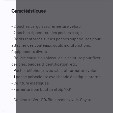
Caractéristiques
- 2 poches cargo avec fermeture velcro
- 2 poches zippées sur les poches cargo
- Bords renforcés sur les poches supérieures pour
attacher des couteaux, outils multifonctions,
équipements divers
- Boucle cousue au niveau de la ceinture pour fixer
des clés, badges d’identification, etc.
- Poche téléphone avec rabat et fermeture velcro
- 1 poche polyvalente avec bande élastique interne
- Ceinture élastiquée
- Fermeture par bouton et zip YKK
- Couleurs : Vert OD, Bleu marine, Noir, Coyote