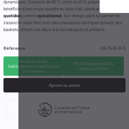
dynamiques. Composé de 60 % coton et 40 % polyester, il
bénéficie d’une coupe ajustée au style civil, idéale pour un
usage
quotidien
comme
opérationnel
. Son design sobre lui permet de
s’associer aussi bien avec des chaussures tactiques qu’avec des
baskets, offrant une allure à la fois élégante et utilitaire.
Référence
D5-3416-B-S
Article en stock,
Produit disponible à la
habituellement expédié sous
boutique d'Osny
24h ouvrées
Ajouter au panier
Livraison en France
et international