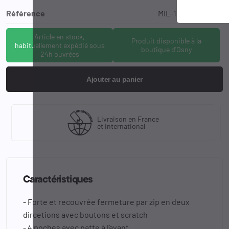
Référence
MIL-11632024-XXL
Article en stock,
Produit disponible à la
habituellement expédié sous
boutique d'Osny
24h ouvrées
Ajouter au panier
Livraison en France
et international
Caractéristiques
- Forte et recouvrée fermeture par zip en deux
dircetions avec boutons et scratch
- 4 poches avec patte à l´avant