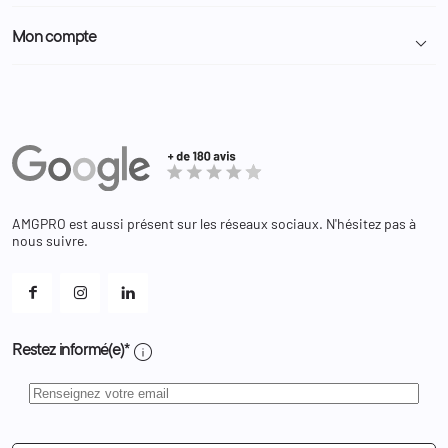
Politique de confidentialité
Particulier
Police Municipale | ASVP
Mon compte

Nous contacter
Administration
Administration Pénitentiaire
Revendeur
Militaire
Informations personnelles
Partenaires
Secours / Incendie
Commandes
Actualités
Administration
Avoirs
Equipements
Adresses
Bagagerie
Bons de réduction
Chaussures
Changer votre mot de passe ?
AMGPRO est aussi présent sur les réseaux sociaux. N'hésitez pas à
Et les cookies ?
nous suivre.
Mes alertes
info
Restez informé(e)*