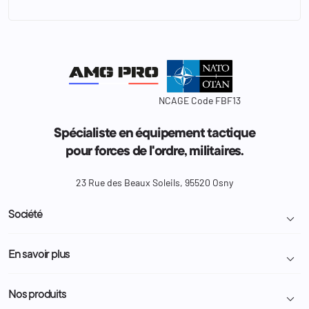
NCAGE Code FBF13
Spécialiste en équipement tactique
pour forces de l'ordre, militaires.
23 Rue des Beaux Soleils, 95520 Osny
Société

Livraison et retour colis
En savoir plus

Mentions légales
Conditions générales de vente
Programme Fidélité
Nos produits

Demande de devis
A propos