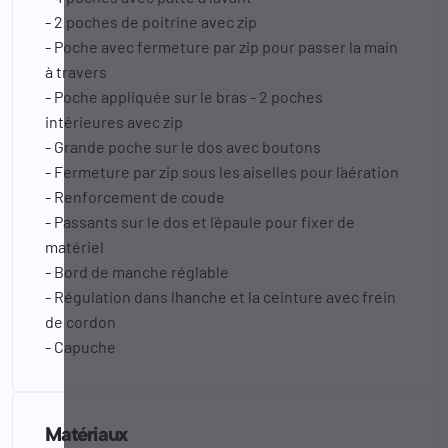
- 2 poches de poitrine avec zip
- Poche avec fermeture par zip pour passer la main
à travers
- Poche appliquée sur le bras - 2 poches
intérieures avec zip
- Grande poche sur le dos avec boutons
- Fermeture par zip sous les aiselles pour l´aération
- Renforcement de coude
- Passants sur le dos et l´épaule pour fixer de
matériel
- Bord de manche réglable
- Régulation dans l´hanche et la ceinture avec frein
de cordon
- Capuche
Matériaux