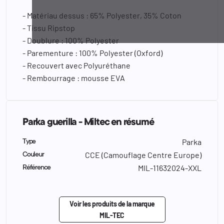
- Matériau dessus : 65% Polyester, 35% Coton
- Tissu Ripstop
- Doublure : 100% Polyester
- Parementure : 100% Polyester (Oxford)
- Recouvert avec Polyuréthane
- Rembourrage : mousse EVA
Parka guerilla - Miltec en résumé
Parka
Type
CCE (Camouflage Centre Europe)
Couleur
MIL-11632024-XXL
Référence
Voir les produits de la marque
MIL-TEC