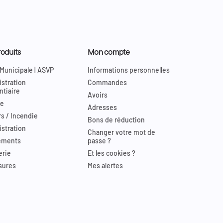
oduits
Mon compte
 Municipale | ASVP
Informations personnelles
stration
Commandes
ntiaire
Avoirs
re
Adresses
s / Incendie
Bons de réduction
stration
Changer votre mot de
ements
passe ?
erie
Et les cookies ?
sures
Mes alertes