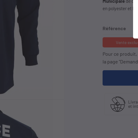
Municipale
de ch
en polyester et l'i
Référence
Vente exclu
Pour ce produit
la page "Demande
Fabriquant
Livraison en France
et distributeur
et international
exclusif