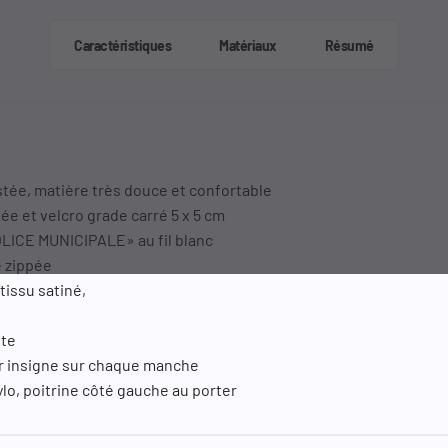
Caractéristiques
Matériaux
Résumé
stée, matière très douce et confortable
ée et velcro grade carré 5 x 5 cm
OLICE MUNICIPALE» au fil blanc
e zippée
issu satiné,
ôte
r insigne sur chaque manche
lo, poitrine côté gauche au porter