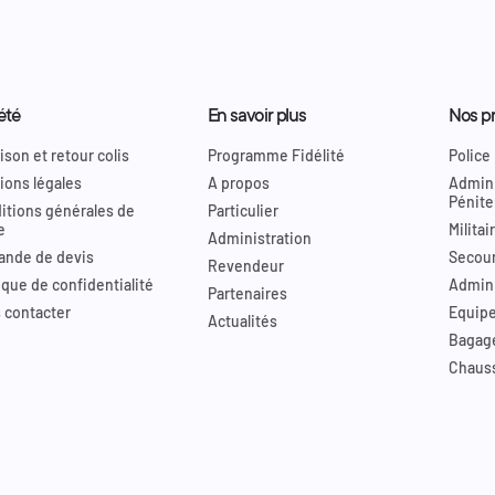
été
En savoir plus
Nos pr
ison et retour colis
Programme Fidélité
Police
ions légales
A propos
Admini
Pénite
itions générales de
Particulier
e
Militai
Administration
nde de devis
Secour
Revendeur
ique de confidentialité
Admini
Partenaires
 contacter
Equip
Actualités
Bagag
Chaus