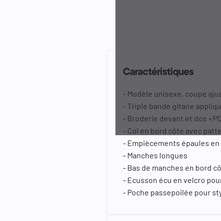
Caractéristiques
- Modèle unisexe, coupe aju
- Triple bande gitane appliqu
- Broderie devant et dos «P
- Col en bord côte avec patt
- Empiècements épaules en t
- Manches longues
- Bas de manches en bord c
- Ecusson écu en velcro pou
- Poche passepoilée pour sty