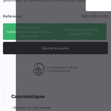
Référence
RAD-5093-1200
Article en stock,
Produit disponible à la
habituellement expédié sous
boutique d'Osny
24h ouvrées
Ajouter au panier
Livraison en France
et international
Caractéristiques
- Holster en cuir moulé