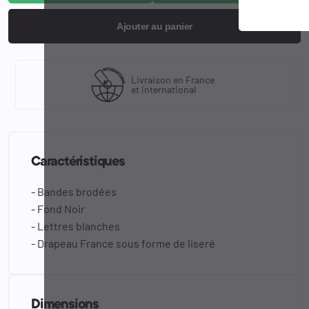
Ajouter au panier
Livraison en France
et international
Caractéristiques
- Bandes brodées
- Fond Noir
- Lettres blanches
- Drapeau France sous forme de liseré
Dimensions