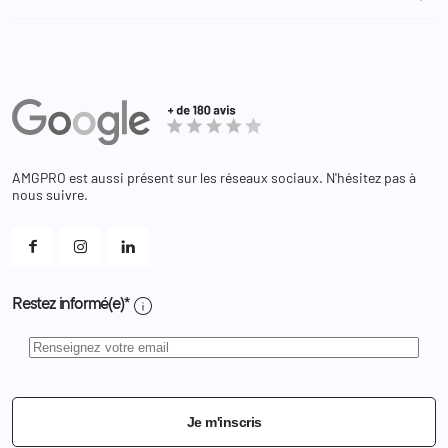
Administration
Administration Pénitentiaire
Revendeur
Militaire
Informations personnelles
Partenaires
Secours / Incendie
Commandes
Actualités
Administration
Avoirs
Equipements
Adresses
Bagagerie
Bons de réduction
Chaussures
Changer votre mot de passe ?
AMGPRO est aussi présent sur les réseaux sociaux. N'hésitez pas à
Et les cookies ?
nous suivre.
Mes alertes
info
Restez informé(e)*
Je m'inscris