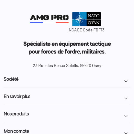
NCAGE Code FBF13
Spécialiste en équipement tactique
pour forces de l'ordre, militaires.
23 Rue des Beaux Soleils, 95520 Osny
Société

Livraison et retour colis
En savoir plus

Mentions légales
Conditions générales de vente
Programme Fidélité
Nos produits

Demande de devis
A propos
Politique de confidentialité
Particulier
Police Municipale | ASVP
Mon compte

Nous contacter