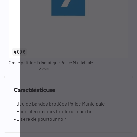
4,00 €
Grade poitrine Prismatique Police Municipale
Caractéristiques
- Jeu de bandes brodées Police Municipale
- Fond bleu marine, broderie blanche
- Liseré de pourtour noir