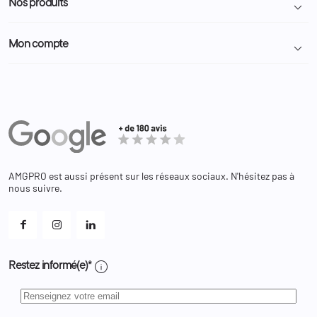
Nos produits

Demande de devis
A propos
Politique de confidentialité
Particulier
Police Municipale | ASVP
Mon compte

Nous contacter
Administration
Administration Pénitentiaire
Revendeur
Militaire
Informations personnelles
Partenaires
Secours / Incendie
Commandes
Actualités
Administration
Avoirs
Equipements
Adresses
Bagagerie
Bons de réduction
Chaussures
Changer votre mot de passe ?
AMGPRO est aussi présent sur les réseaux sociaux. N'hésitez pas à
Et les cookies ?
nous suivre.
Mes alertes
info
Restez informé(e)*