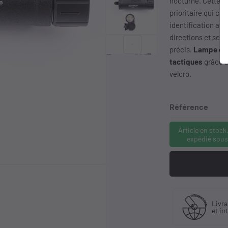
nocturne. Cette
l
prioritaire qui c
identification alli
directions et ses
keyboard_arrow_right
précis.
Lampe
qui
tactiques
grâce 
velcro.
Référence
Article en stock
expédié sous
quant
Livraison en France
Liv
tributeur
et international
à p
if