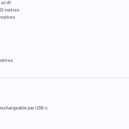
t et IR
 12 mètres
4 mètres
 mètres
 rechargeable par USB-c