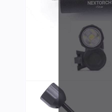
Identifiants
Porte-cartes
Fabri
et dis
exclus