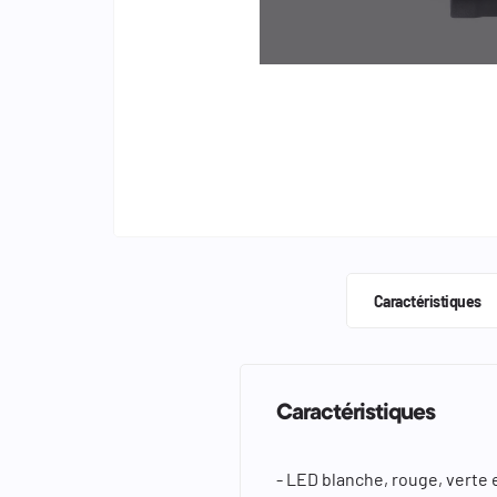
keyboard_arrow_left
keyboard_arrow_right
Caractéristiques
Caractéristiques
- LED blanche, rouge, verte e