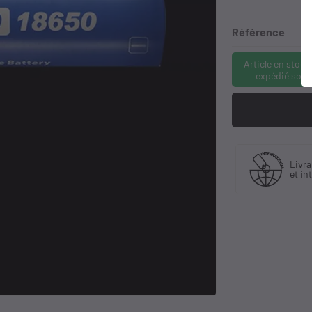
Référence
Article en stock
expédié sous
Fabriquant
 30 ans
Livra
et distributeur
ience
et in
exclusif