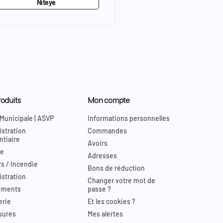
Niteye
oduits
Mon compte
 Municipale | ASVP
Informations personnelles
stration
Commandes
ntiaire
Avoirs
re
Adresses
s / Incendie
Bons de réduction
stration
Changer votre mot de
ements
passe ?
erie
Et les cookies ?
sures
Mes alertes