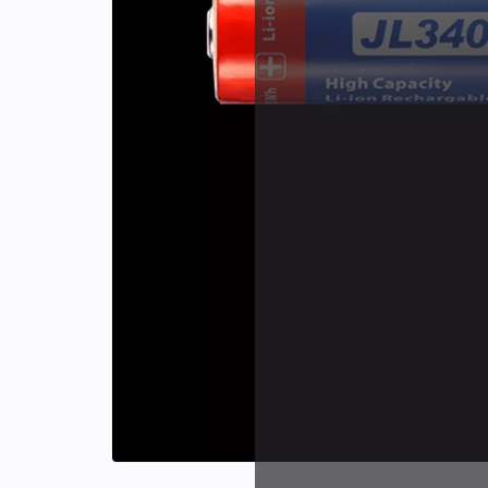
Identifiants
Porte-cartes
Plus de
d'expér