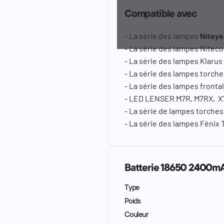
Compatible avec
- La série des lampes
Nitey
- La série des lampes Nitec
- La série des lampes Klarus
- La série des lampes torch
- La série des lampes fronta
- LED LENSER M7R, M7RX, X
- La série de lampes torches 
- La série des lampes Fénix T
Batterie 18650 2400mA
Type
Poids
Couleur