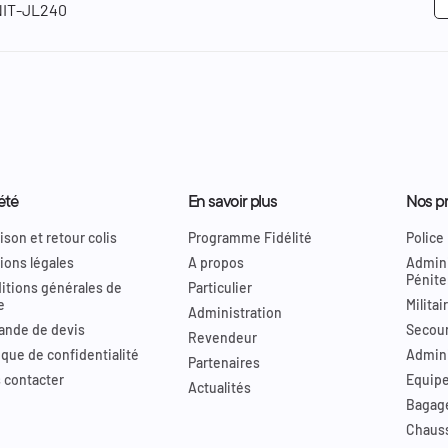
NIT-JL240
été
En savoir plus
Nos pr
ison et retour colis
Programme Fidélité
Police
ions légales
A propos
Admini
Pénite
itions générales de
Particulier
e
Militai
Administration
nde de devis
Secour
Revendeur
ique de confidentialité
Admini
Partenaires
 contacter
Equip
Actualités
Bagag
Chaus