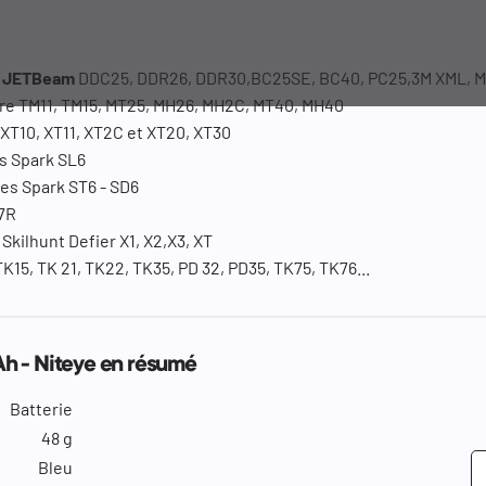
e JETBeam
DDC25, DDR26, DDR30,BC25SE, BC40, PC25,3M XML, M2
ore TM11, TM15, MT25, MH26, MH2C, MT40, MH40
 XT10, XT11, XT2C et XT20, XT30
es Spark SL6
les Spark ST6 - SD6
7R
Skilhunt Defier X1, X2,X3, XT
K15, TK 21, TK22, TK35, PD 32, PD35, TK75, TK76...
h - Niteye en résumé
Batterie
48 g
Bleu