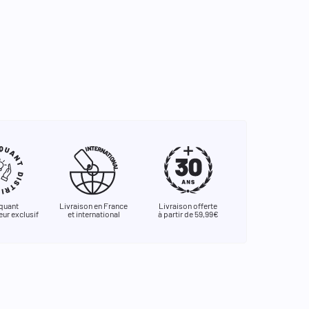
quant
Livraison en France
Livraison offerte
eur exclusif
et international
à partir de 59,99€