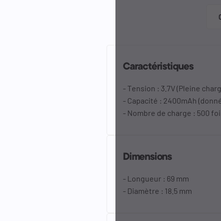
Caractéristiques
- Tension : 3.7V (Pleine char
- Capacité : 2400mAh (donné
- Nombre de charge : 500 foi
Dimensions
- Longueur : 69 mm
- Diamètre : 18.5 mm