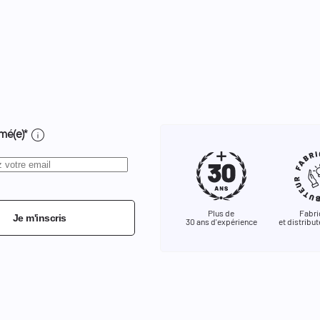
info
mé(e)*
Plus de
Fabri
Je m'inscris
30 ans d'expérience
et distribut