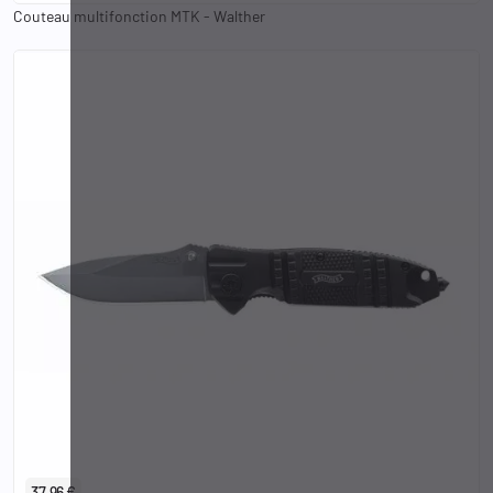
Couteau multifonction MTK - Walther
37,96 €