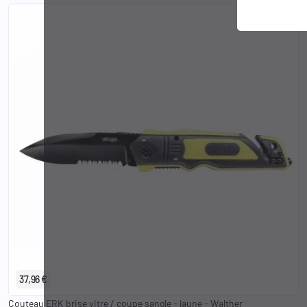
37,96 €
Couteau ERK brise vitre / coupe sangle - jaune - Walther