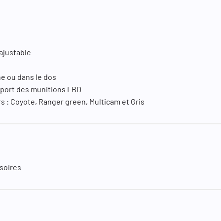
ajustable
ine ou dans le dos
emport des munitions LBD
rs : Coyote, Ranger green, Multicam et Gris
ssoires