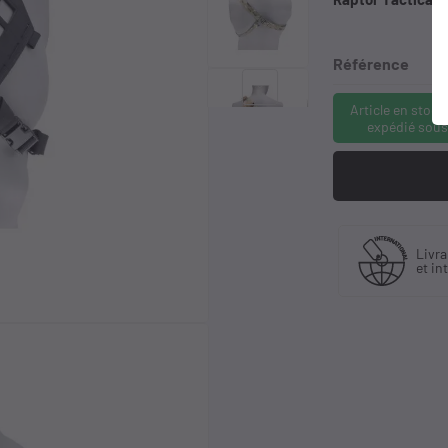
Référence
keyboard_arrow_right
Article en stock
expédié sous
riquant
Livraison en France
L
istributeur
et international
à
usif