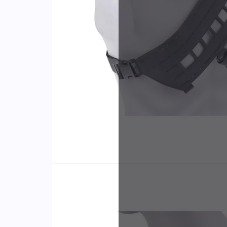
Identifiants
Porte-cartes
Fab
et d
excl