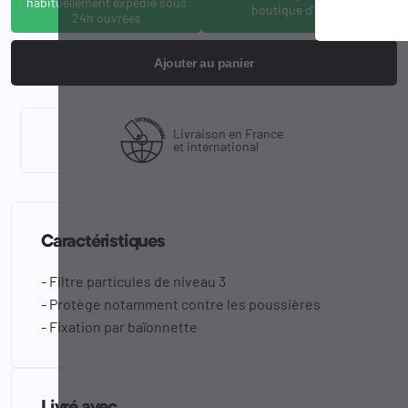
habituellement expédié sous
boutique d'Osny
24h ouvrées
Ajouter au panier
Livraison en France
et international
Caractéristiques
- Filtre particules de niveau 3
- Protège notamment contre les poussières
- Fixation par baïonnette