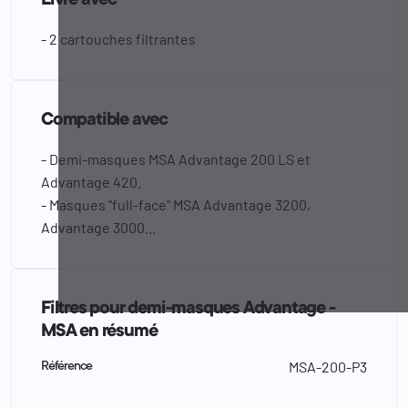
Livré avec
- 2 cartouches filtrantes
Compatible avec
- Demi-masques MSA Advantage 200 LS et
Advantage 420.
- Masques "full-face" MSA Advantage 3200,
Advantage 3000...
Filtres pour demi-masques Advantage -
MSA en résumé
MSA-200-P3
Référence