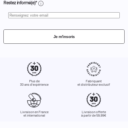
info
Restez informé(e)*
Je m'inscris
Plus de
Fabriquant
30 ans d'expérience
et distributeur exclusif
Livraison en France
Livraison offerte
et international
à partir de 59,99€