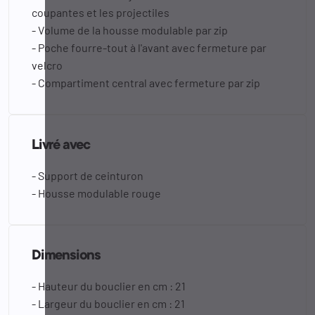
coupantes et les projectiles
- Volume de la housse modulable par zip
- Poche fourre-tout à l'avant avec fermeture par
velcro
- Compartiment central avec fermeture par zip
Livré avec
- Support de ceinturon
- Housse modulable rouge
Dimensions
- Hauteur du bouclier en cm : 21
- Largeur du bouclier en cm : 21