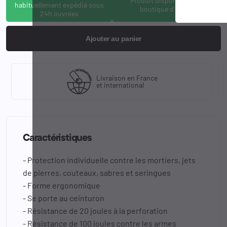
Produit disponible à la
habituellement expédié sous
boutique d'Osny
24h ouvrées
Ajouter au panier
Livraison en France
et international
Caractéristiques
- Protection individuelle contre les mortiers, jets
de pierres, couteaux, sabres et seringues
- Forme ergonomique
- Se porte au ceinturon
- Résistance de 20 joules à la perforation
- Résistance de 100 joules contre les armes