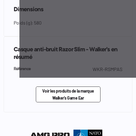
Dimensions
Poids (g): 580
Casque anti-bruit Razor Slim - Walker's en
résumé
WKR-RSMPAS
Référence
Voir les produits de la marque
Walker's Game Ear