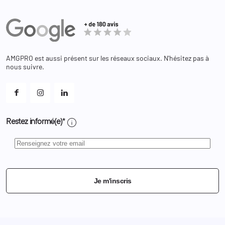
Commandes
Actualités
Administration
Avoirs
Equipements
Adresses
Bagagerie
Bons de réduction
Chaussures
Changer votre mot de passe ?
AMGPRO est aussi présent sur les réseaux sociaux. N'hésitez pas à
Et les cookies ?
nous suivre.
Mes alertes
info
Restez informé(e)*
Je m'inscris