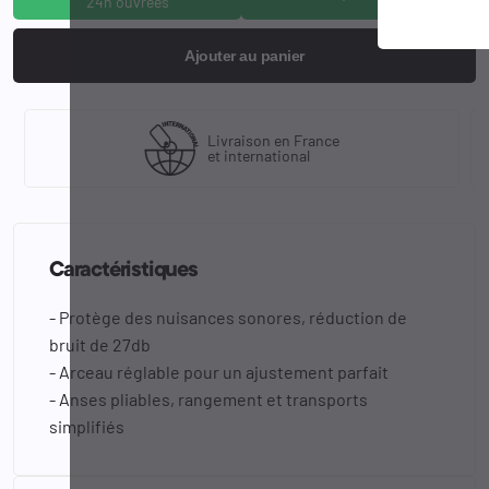
24h ouvrées
Ajouter au panier
Livraison en France
et international
Caractéristiques
- Protège des nuisances sonores, réduction de
bruit de 27db
- Arceau réglable pour un ajustement parfait
- Anses pliables, rangement et transports
simplifiés