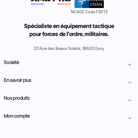
NCAGE Code FBF13
Spécialiste en équipement tactique
pour forces de l'ordre, militaires.
23 Rue des Beaux Soleils, 95520 Osny
Société

Livraison et retour colis
En savoir plus

Mentions légales
Conditions générales de vente
Programme Fidélité
Nos produits

Demande de devis
A propos
Politique de confidentialité
Particulier
Police Municipale | ASVP
Mon compte

Nous contacter
Administration
Administration Pénitentiaire
Revendeur
Militaire
Informations personnelles
Partenaires
Secours / Incendie