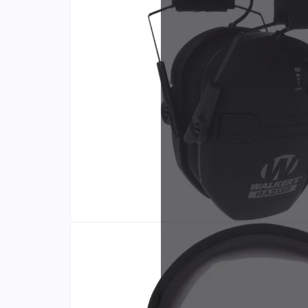
Identifiants
Porte-cartes
Fabri
et di
exclu