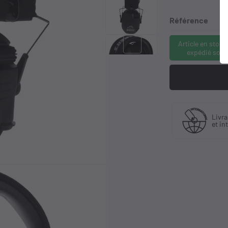
Référence
Article en stock
keyboard_arrow_right
expédié sous
quant
Livraison en France
Liv
stributeur
et international
à p
sif