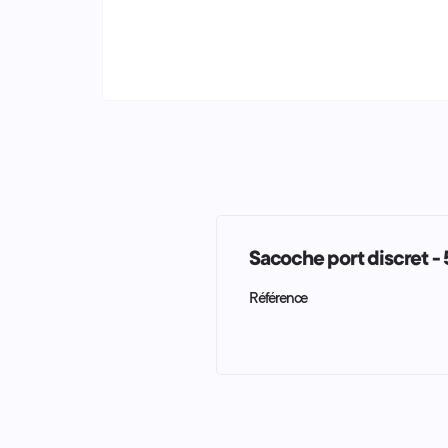
keyboard_arrow_left
keyboard_arrow_right
Sacoche port discret - 
Référence