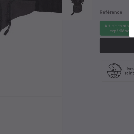
Référence
Article en stock
expédié sous
Fabriquant
Livraison e
et distributeur
et internati
exclusif