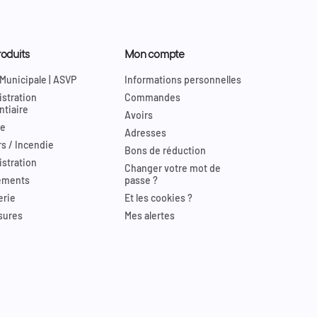
oduits
Mon compte
 Municipale | ASVP
Informations personnelles
stration
Commandes
ntiaire
Avoirs
re
Adresses
s / Incendie
Bons de réduction
stration
Changer votre mot de
ements
passe ?
erie
Et les cookies ?
sures
Mes alertes