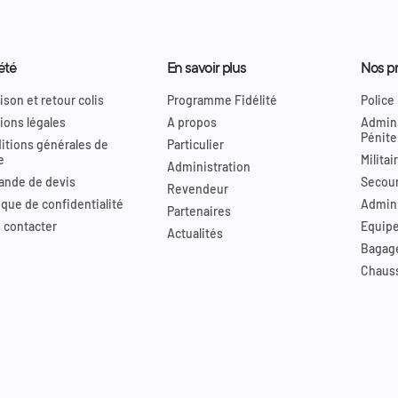
été
En savoir plus
Nos pr
ison et retour colis
Programme Fidélité
Police
ions légales
A propos
Admini
Pénite
itions générales de
Particulier
e
Militai
Administration
nde de devis
Secour
Revendeur
ique de confidentialité
Admini
Partenaires
 contacter
Equip
Actualités
Bagag
Chaus