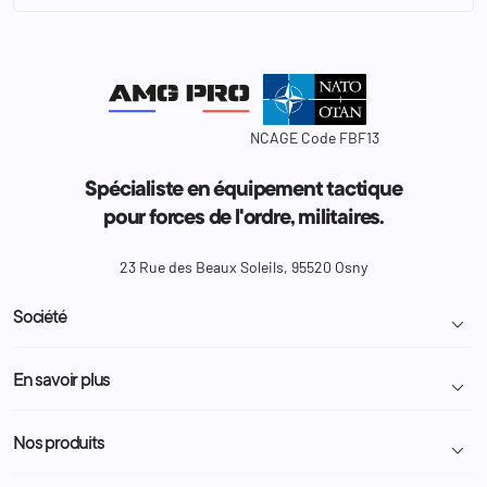
NCAGE Code FBF13
Spécialiste en équipement tactique
pour forces de l'ordre, militaires.
23 Rue des Beaux Soleils, 95520 Osny
Société

Livraison et retour colis
En savoir plus

Mentions légales
Conditions générales de vente
Programme Fidélité
Nos produits

Demande de devis
A propos
Politique de confidentialité