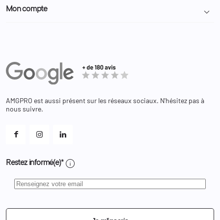
Particulier
Police Municipale | ASVP
Mon compte

Nous contacter
Administration
Administration Pénitentiaire
Revendeur
Militaire
Informations personnelles
Partenaires
Secours / Incendie
Commandes
Actualités
Administration
Avoirs
Equipements
Adresses
Bagagerie
Bons de réduction
Chaussures
Changer votre mot de passe ?
AMGPRO est aussi présent sur les réseaux sociaux. N'hésitez pas à
Et les cookies ?
nous suivre.
Mes alertes
info
Restez informé(e)*