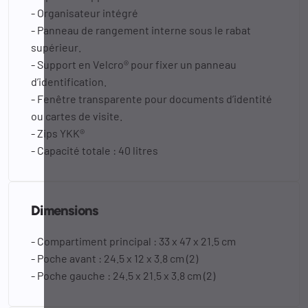
- Organisateur intégré
- Panneau de rangement interne sous le rabat
supérieur.
- Support en Velcro® pour fixer un panneau
d’identification.
- Fenêtre transparente pour documents d’identité
ou cartes de visite.
- Zips YKK®
- Capacité totale : 40 litres
Dimensions
- Compartiment principal : 33 x 47 x 21.5 cm
- Poche avant : 24.5 x 12 x 3.8 cm (2)
- Poche gauche : 24.5 x 21.5 x 3.8 cm (2)