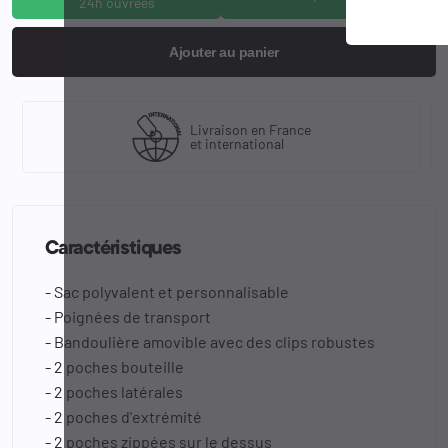
24h ouvrées
Ajouter au panier
Livraison en France
et international
Caractéristiques
- Sac polyvalent et personnalisable
- Poignées de transport
- Bandoulière amovible avec des clips robustes
- 2 poches bouteille
- 2 poches latérales
- 2 poches d'extrémité
- 2 poches zippées sur le dessus