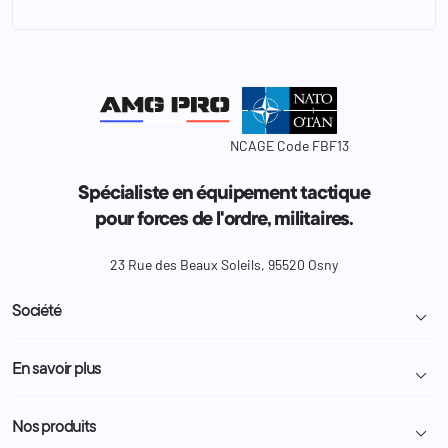
NCAGE Code FBF13
Spécialiste en équipement tactique
pour forces de l'ordre, militaires.
23 Rue des Beaux Soleils, 95520 Osny
Société

Livraison et retour colis
En savoir plus

Mentions légales
Conditions générales de vente
Programme Fidélité
Nos produits

Demande de devis
A propos