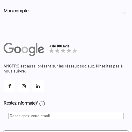
Politique de confidentialité
Particulier
Police Municipale | ASVP
Mon compte

Nous contacter
Administration
Administration Pénitentiaire
Revendeur
Militaire
Informations personnelles
Partenaires
Secours / Incendie
Commandes
Actualités
Administration
Avoirs
Equipements
Adresses
Bagagerie
Bons de réduction
Chaussures
Changer votre mot de passe ?
AMGPRO est aussi présent sur les réseaux sociaux. N'hésitez pas à
Et les cookies ?
nous suivre.
Mes alertes
info
Restez informé(e)*