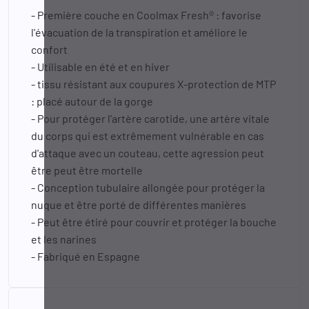
- Première couche en Coolmax Fresh® : favorise
l'évacuation de la transpiration et améliore le
confort
- Utilisable en été et en hiver
- tissu résistant aux coupures X-protection de MTP
: placé autour de la gorge
- Pour protéger l'artère carotide, une artère vitale
du corps qui est extrêmement vulnérable en cas
d'attaque avec un couteau, cette agression peut
être peut être mortelle
- Conception tubulaire allongée pour protéger la
nuque et être porté de différentes manières
- Peut être étiré pour couvrir et protéger la bouche
et les narines
- Fabriqué en Espagne