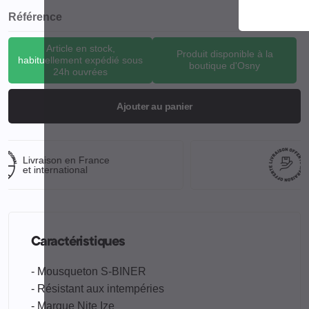
Référence
NTZ-SB-2
Article en stock,
Produit disponible à la
habituellement expédié sous
boutique d'Osny
24h ouvrées
Ajouter au panier
Livraison offerte
à partir de 59,99€
Caractéristiques
- Mousqueton S-BINER
- Résistant aux intempéries
- Marque Nite Ize